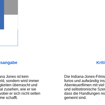
tsangabe
Krit
na Jones ist kein
Die Indiana-Jones-Films
ld, sondern wird immer
furios und aufwändig ins
gkeiten überrascht und
Abenteuerfilmen mit vie
l zusehen, wie er sie
und selbstironische Sz
bei er sich nicht selten
dass die Handlungen nic
me schafft.
gemeint sind.