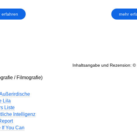
 erfahren
mehr erf
Inhaltsangabe und Rezension: © 
grafie / Filmografie)
 Außerirdische
 Lila
s Liste
tliche Intelligenz
Report
 If You Can