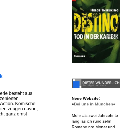
ik
erie besteht aus
zenierten
Neue Website:
l Action. Komische
»
Bei uns in München
«
enen zeugen davon,
ht ganz ernst
Mehr als zwei Jahrzehnte
lang las ich rund zehn
Romane pro Monat und