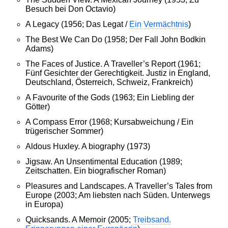
Besuch bei Don Octavio)
A Legacy (1956; Das Legat /
Ein Vermächtnis
)
The Best We Can Do (1958; Der Fall John Bodkin
Adams)
The Faces of Justice. A Traveller’s Report (1961;
Fünf Gesichter der Gerechtigkeit. Justiz in England,
Deutschland, Österreich, Schweiz, Frankreich)
A Favourite of the Gods (1963; Ein Liebling der
Götter)
A Compass Error (1968; Kursabweichung / Ein
trügerischer Sommer)
Aldous Huxley. A biography (1973)
Jigsaw. An Unsentimental Education (1989;
Zeitschatten. Ein biografischer Roman)
Pleasures and Landscapes. A Traveller’s Tales from
Europe (2003; Am liebsten nach Süden. Unterwegs
in Europa)
Quicksands. A Memoir (2005;
Treibsand.