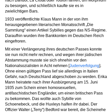
nach Bandol, La Ciotat oder Toulon fahren, um Morphium
zu besorgen, und schließlich kaufte sie es in
zwielichtigen Bars.
1933 veröffentlichte Klaus Mann in der von ihm
herausgegebenen literarischen Monatsschrift „Die
Sammlung“ einen Artikel Sybilles gegen das NS-Regime.
Daraufhin wurden ihre Bankkonten im Deutschen Reich
eingefroren.
Mit einer Verlängerung ihres deutschen Passes konnte
sie nun nicht mehr rechnen, und wegen ihrer jüdischen
Abstammung musste sie sich ohnehin vor den
Nationalsozialisten in Acht nehmen [
Judenverfolgung
].
Ohne einen gültigen Pass lief sie allerdings in Italien
Gefahr, nach Deutschland abgeschoben zu werden. Erika
Mann heiratete nach ihrer Ausbürgerung am 15. Juni
1935 zum Schein einen homosexuellen,
antifaschistischen Engländer, um einen britischen Pass
zu bekommen. Das wollte auch Sybille von
Schoenebeck, und die Huxleys halfen ihr dabei. Der
Offizier Walter („Terry“) Bedford war bereit, die Scheinehe