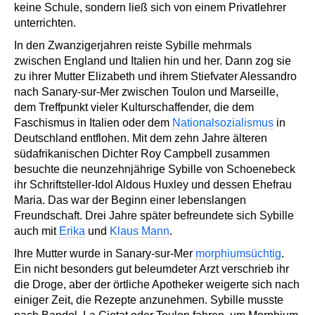
keine Schule, sondern ließ sich von einem Privatlehrer
unterrichten.
In den Zwanzigerjahren reiste Sybille mehrmals
zwischen England und Italien hin und her. Dann zog sie
zu ihrer Mutter Elizabeth und ihrem Stiefvater Alessandro
nach Sanary-sur-Mer zwischen Toulon und Marseille,
dem Treffpunkt vieler Kulturschaffender, die dem
Faschismus in Italien oder dem
Nationalsozialismus
in
Deutschland entflohen. Mit dem zehn Jahre älteren
südafrikanischen Dichter Roy Campbell zusammen
besuchte die neunzehnjährige Sybille von Schoenebeck
ihr Schriftsteller-Idol Aldous Huxley und dessen Ehefrau
Maria. Das war der Beginn einer lebenslangen
Freundschaft. Drei Jahre später befreundete sich Sybille
auch mit
Erika
und
Klaus Mann
.
Ihre Mutter wurde in Sanary-sur-Mer
morphiumsüchtig
.
Ein nicht besonders gut beleumdeter Arzt verschrieb ihr
die Droge, aber der örtliche Apotheker weigerte sich nach
einiger Zeit, die Rezepte anzunehmen. Sybille musste