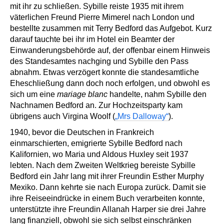
mit ihr zu schließen. Sybille reiste 1935 mit ihrem
väterlichen Freund Pierre Mimerel nach London und
bestellte zusammen mit Terry Bedford das Aufgebot. Kurz
darauf tauchte bei ihr im Hotel ein Beamter der
Einwanderungsbehörde auf, der offenbar einem Hinweis
des Standesamtes nachging und Sybille den Pass
abnahm. Etwas verzögert konnte die standesamtliche
Eheschließung dann doch noch erfolgen, und obwohl es
sich um eine
mariage blanc
handelte, nahm Sybille den
Nachnamen Bedford an. Zur Hochzeitsparty kam
übrigens auch Virgina Woolf (
„Mrs Dalloway“
).
1940, bevor die Deutschen in Frankreich
einmarschierten, emigrierte Sybille Bedford nach
Kalifornien, wo Maria und Aldous Huxley seit 1937
lebten. Nach dem Zweiten Weltkrieg bereiste Sybille
Bedford ein Jahr lang mit ihrer Freundin Esther Murphy
Mexiko. Dann kehrte sie nach Europa zurück. Damit sie
ihre Reiseeindrücke in einem Buch verarbeiten konnte,
unterstützte ihre Freundin Allanah Harper sie drei Jahre
lang finanziell, obwohl sie sich selbst einschränken