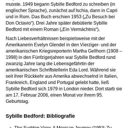
musste. 1949 begann Sybille Bedford zu schreiben (in
englischer Sprache), zunächst auf Ischia, dann in Capri
und in Rom. Das Buch erschien 1953 („Zu Besuch bei
Don Octavio“). Drei Jahre später debütierte Sybille
Bedford mit einem Roman („Ein Vermächtnis“).
Nach Liebesverhältnissen beispielsweise mit der
Amerikanerin Evelyn Glendel in den Vierziger- und der
amerikanischen Kriegsreporterin Martha Gellhorn (1908 –
1998) in den Fünfzigerjahren war Sybille Bedford rund
zwanzig Jahre lang die Lebensgefährtin der
amerikanischen Schriftstellerin Eda Lord. Während sie
seit ihrer Rückkehr aus Amerika abwechselnd in Italien,
Frankreich, England und Portugal gelebt hatte, ließ
Sybille Bedford sich 1979 in London nieder. Dort starb sie
am 17. Februar 2006, einen Monat vor ihrem 95.
Geburtstag.
Sybille Bedford: Bibliografie
The Sudden View. A Mexican Journey (1953; Zu