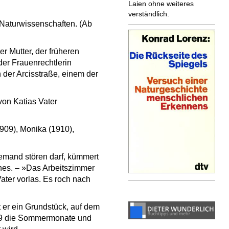
Laien ohne weiteres
verständlich.
 Naturwissenschaften. (Ab
r Mutter, der früheren
der Frauenrechtlerin
der Arcisstraße, einem der
on Katias Vater
909), Monika (1910),
iemand stören darf, kümmert
nes. – »Das Arbeitszimmer
ater vorlas. Es roch nach
 er ein Grundstück, auf dem
1909 die Sommermonate und