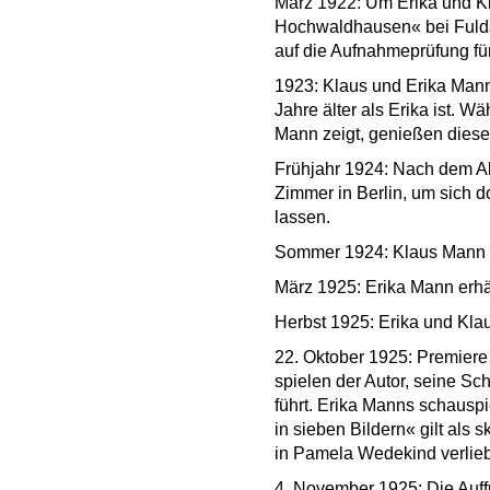
März 1922: Um Erika und Kla
Hochwaldhausen« bei Fulda. 
auf die Aufnahmeprüfung fü
1923: Klaus und Erika Mann
Jahre älter als Erika ist. 
Mann zeigt, genießen diese
Frühjahr 1924: Nach dem Ab
Zimmer in Berlin, um sich 
lassen.
Sommer 1924: Klaus Mann fo
März 1925: Erika Mann erhä
Herbst 1925: Erika und Kl
22. Oktober 1925: Premier
spielen der Autor, seine S
führt. Erika Manns schauspi
in sieben Bildern« gilt als 
in Pamela Wedekind verlieb
4. November 1925: Die Auff