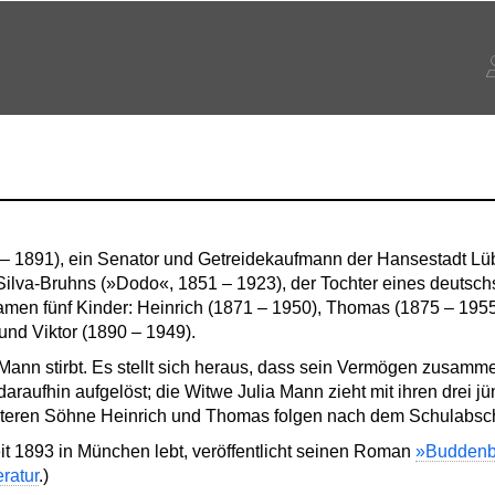
– 1891), ein Senator und Getreidekaufmann der Hansestadt Lüb
a Silva-Bruhns (»Dodo«, 1851 – 1923), der Tochter eines deuts
kamen fünf Kinder: Heinrich (1871 – 1950), Thomas (1875 – 1955)
und Viktor (1890 – 1949).
 Mann stirbt. Es stellt sich heraus, dass sein Vermögen zusa
raufhin aufgelöst; die Witwe Julia Mann zieht mit ihren drei j
lteren Söhne Heinrich und Thomas folgen nach dem Schulabsc
t 1893 in München lebt, veröffentlicht seinen Roman
»Buddenb
eratur
.)