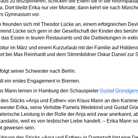
us zu disziplinieren, schicken die Eltern sie in die reformpä
Dort bleibt Erika nur vier Monate; dann kehrt sie nach Münche
rs Gymnasium vor.
 freunden sich mit Theodor Lücke an, einem erfolgreichen Devi
Während Lücke sich gern in der Gesellschaft der Kinder des ber
 das Essen in teuren Restaurants und die Darbietungen in exkl
itur im März und einem Kurzurlaub mit der Familie auf Hiddens
dort bei Max Reinhardt und dem Stimmbildner Oskar Daniel zur 
lgt seiner Schwester nach Berlin.
lt ein erstes Engagement in Bremen.
aus Mann lernen in Hamburg den Schauspieler
Gustaf Gründgen
e des Stücks »Anja und Esther« von Klaus Mann an den Kamme
chwester Erika, seine Verlobte Pamela Wedekind und Gustaf Gr
elerische Leistung in der Rolle der Anja wird zwar anerkannt, 
skandalös, weil es von lesbischer Liebe handelt. – Erika Mann s
t gewesen sein.
ührung des Stücks »Anja und Esther« in Darmstadt löst eine D