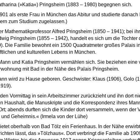
harina (»Katia«) Pringsheim (1883 – 1980) begegnen sich.
901 als erste Frau in München das Abitur und studierte danach
ern zum Studium zugelassen.)
er Mathematikprofessor Alfred Pringsheim (1850 – 1941); bei ihre
wig Pringsheim (1855 – 1942), handelt es sich um die Tochter 
 Die Familie bewohnt ein 1500 Quadratmeter großes Palais in 
ftlichen und kulturellen Lebens in München.
ann und Katia Pringsheim vermählen sich. Sie beziehen eine v
rwohnung mit Bad in der Nähe des Palais Pringsheim.
nn wird zu Hause geboren. Geschwister: Klaus (1906), Golo (1
1919).
den Vormittag in sein Arbeitszimmer zurückzieht und ihn dort n
den Haushalt, die Manuskripte und die Korrespondenz ihres Man
 Ort; abends durften sich die Kinder dort versammeln, wenn der V
 und Geheimnis.« (Irmela von der Lühe)
tet oberhalb von Bad Tölz ein Ferienhaus. In der Nähe erwirbt
richten lässt, das »Tölzhaus«. Dort verbringt die Familie ab 