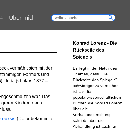
Über mich
Konrad Lorenz - Die
Rückseite des
Spiegels
eck vermählt sich mit der
Es liegt in der Natur des
Themas, dass "Die
chstämmigen Farmers und
Rückseite des Spiegels"
, Julia (»Lula«, 1877 –
schwieriger zu verstehen
ist, als die
mmengeschmolzen war. Das
populärwissenschaftlichen
üngeren Kindern nach
Bücher, die Konrad Lorenz
über die
hluss.
Verhaltensforschung
rooks«
. (Dafür bekommt er
schrieb, aber die
Abhandlung ist auch für