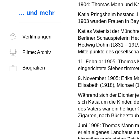
1904: Thomas Mann und Kat
... und mehr
Katia Pringsheim bestand 1
1903 wurden Frauen in Bay
Katias Vater ist der Münchn
Verfilmungen
Berliner Schauspielerin Hed
Hedwig Dohm (1831 – 1919).
Mittelpunkte des gesellscha
Filme: Archiv
11. Februar 1905: Thomas M
Biografien
eingerichtete Siebenzimme
9. November 1905: Erika Ma
Elisabeth (1918), Michael (
Während sich der Dichter je
sich Katia um die Kinder, 
des Vaters war ein heiliger
Zigarren, nach Bücherstaub
Juni 1908: Thomas Mann mie
er ein eigenes Landhaus er