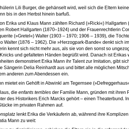
hülerin Lili Burger, die gehänselt wird, weil sich die Eltern kein
nn bis in den Herbst hinein barfuß.
n Erika und Klaus Mann zählten Richard (»Ricki«) Hallgarten 
en Robert Hallgarten (1870–1924) und der Frauenrechtlerin Co
uerite (»Gretel«) Walter (1903 – 1970; 1906 – 1939), die Töcht
o Walter (1876 – 1962). Die »Herzogpark-Bande« denkt sich i
rin kennt sich nicht mehr aus, als sie von den sonst so ungez
 Knicks und gefalteten Händen begrüßt wird. Danach ist Erika
iten demonstriert Erika Mann ihr Talent zur Imitation, gibt sic
e Sängerin Delia Reinhardt aus und bittet alle möglichen Mitsc
inem anderen zum Abendessen ein.
mietet ein Gehöft in Abwinkl am Tegernsee (»Defreggerhaus«
laus, die
enfants terribles
der Familie Mann, gründen mit ihren
ter des Historikers Erich Marcks gehört – einen Theaterbund. I
 Stücke im privaten Rahmen auf.
nsplatz lenkt Erika die Verkäuferin ab, während ihre Komplizen 
atia Mann zu weit: