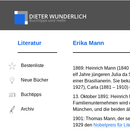
Literatur
Erika Mann
Bestenliste
1869: Heinrich Mann (1840 
elf Jahre jüngeren Julia d
Neue Bücher
einer Brasilianerin. Sie be
1927), Carla (1881 – 1910) 
Buchtipps
13. Oktober 1891: Heinrich
Familienunternehmen wird da
Archiv
München, und die beiden ä
1901: Thomas Mann, der sei
1929 den
Nobelpreis für Lit