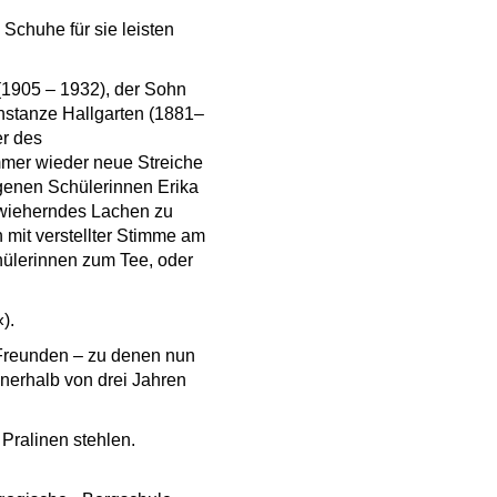
e Schuhe für sie leisten
(1905 – 1932), der Sohn
nstanze Hallgarten (1881–
er des
mmer wieder neue Streiche
ogenen Schülerinnen Erika
s wieherndes Lachen zu
h mit verstellter Stimme am
hülerinnen zum Tee, oder
).
 Freunden – zu denen nun
nnerhalb von drei Jahren
Pralinen stehlen.