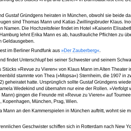
und Gustaf Gründgens heiraten in München, obwohl sie beide da
ugen sind Thomas Mann und Katias Zwillingsbruder Klaus. Inoff
 Namen. Die Hochzeitsfeier findet im Hotel »Kaiserin Elisabeth« 
burg lehnt Erika Mann es ab, hausfrauliche Pflichten zu übe
m Geldausgeben.
iest im Berliner Rundfunk aus
»Der Zauberberg«
.
und findet Unterschlupf bei seiner Schwester und seinem Schw
es Stücks »Revue zu Vieren« von Klaus Mann im Alten Theater in
nenbild stammte von Thea (»Mopsa«) Sternheim, die 1907 in z
) geheiratet hatte. Ursprünglich sollte Gustaf Gründgens wiede
Pamela Wedekind und übernahm nur eine der Rollen. »Verfolgt 
s Mann) gingen die Freunde mit »Revue zu Vieren« auf Tournee:
, Kopenhagen, München, Prag, Wien.
 Mann an den Kammerspielen in München auftritt, wohnt sie mi
rennlichen Geschwister schiffen sich in Rotterdam nach New Yo