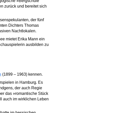
dagogische »Bergschule
n zurück und bereitet sich
senspekulanten, der fünf
ühmten Dichters Thomas
usiven Nachtlokalen.
ee mietet Erika Mann ein
Schauspielerin ausbilden zu
s
(1899 – 1963) kennen.
rspielen in Hamburg. Es
ündgens, der auch Regie
aber das »romantische Stück
oll auch im wirklichen Leben
ebatte im hessischen