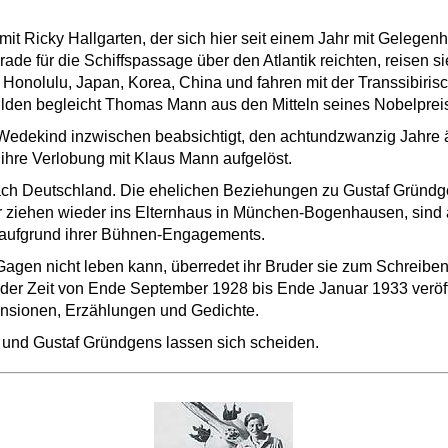
 mit Ricky Hallgarten, der sich hier seit einem Jahr mit Gelegen
ade für die Schiffspassage über den Atlantik reichten, reisen s
 Honolulu, Japan, Korea, China und fahren mit der Transsibiri
ulden begleicht Thomas Mann aus den Mitteln seines Nobelprei
edekind inzwischen beabsichtigt, den achtundzwanzig Jahre ä
 ihre Verlobung mit Klaus Mann aufgelöst.
h Deutschland. Die ehelichen Beziehungen zu Gustaf Gründge
r ziehen wieder ins Elternhaus in München-Bogenhausen, sind a
 aufgrund ihrer Bühnen-Engagements.
agen nicht leben kann, überredet ihr Bruder sie zum Schreiben.
 der Zeit von Ende September 1928 bis Ende Januar 1933 veröffe
nsionen, Erzählungen und Gedichte.
 und Gustaf Gründgens lassen sich scheiden.