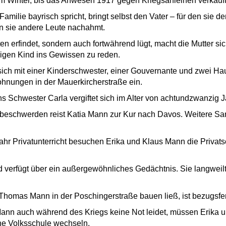
im Winter, bis das Anwesen 1917 gegen Kriegsanleihen verkauft
r Familie bayrisch spricht, bringt selbst den Vater – für den si
n sie andere Leute nachahmt.
en erfindet, sondern auch fortwährend lügt, macht die Mutter si
igen Kind ins Gewissen zu reden.
sich mit einer Kinderschwester, einer Gouvernante und zwei Ha
nungen in der Mauerkircherstraße ein.
 Schwester Carla vergiftet sich im Alter von achtundzwanzig J
eschwerden reist Katia Mann zur Kur nach Davos. Weitere San
hr Privatunterricht besuchen Erika und Klaus Mann die Privats
d verfügt über ein außergewöhnliches Gedächtnis. Sie langweil
 Thomas Mann in der Poschingerstraße bauen ließ, ist bezugsfer
ann auch während des Kriegs keine Not leidet, müssen Erika un
he Volksschule wechseln.