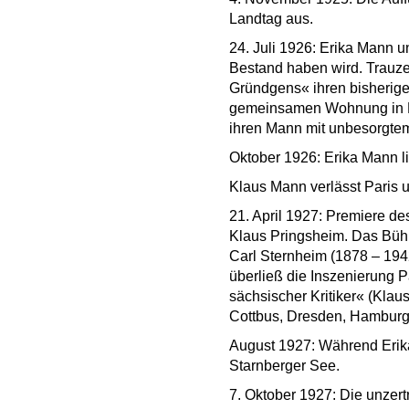
Landtag aus.
24. Juli 1926: Erika Mann 
Bestand haben wird. Trauze
Gründgens« ihren bisherigen
gemeinsamen Wohnung in Ham
ihren Mann mit unbesorgte
Oktober 1926: Erika Mann l
Klaus Mann verlässt Paris 
21. April 1927: Premiere d
Klaus Pringsheim. Das Büh
Carl Sternheim (1878 – 1942
überließ die Inszenierung 
sächsischer Kritiker« (Klau
Cottbus, Dresden, Hamburg
August 1927: Während Erika
Starnberger See.
7. Oktober 1927: Die unzert