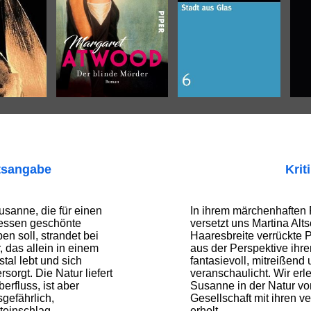
tsangabe
Krit
Susanne, die für einen
In ihrem märchenhaften
 dessen geschönte
versetzt uns Martina Alt
en soll, strandet bei
Haaresbreite verrückte Pa
 das allein in einem
aus der Perspektive ihre
al lebt und sich
fantasievoll, mitreißend
sorgt. Die Natur liefert
veranschaulicht. Wir erl
erfluss, ist aber
Susanne in der Natur vo
gefährlich,
Gesellschaft mit ihren 
teinschlag.
erholt.