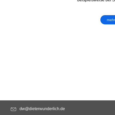
mehr
dw@dieterwunderlich.de