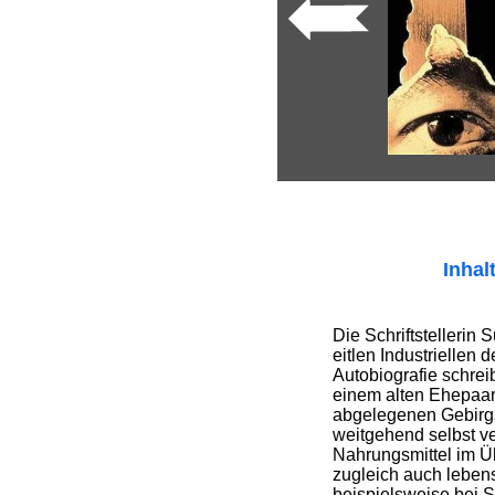
Inhal
Die Schriftstellerin 
eitlen Industriellen
Autobiografie schreib
einem alten Ehepaar,
abgelegenen Gebirgst
weitgehend selbst ver
Nahrungsmittel im Üb
zugleich auch lebens
beispielsweise bei S