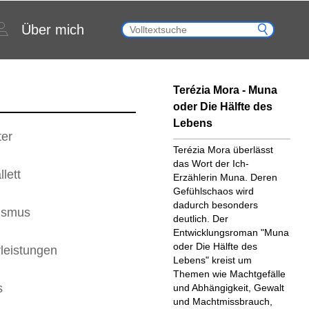
Über mich
Terézia Mora - Muna
oder Die Hälfte des
Lebens
ter
Terézia Mora überlässt
das Wort der Ich-
lett
Erzählerin Muna. Deren
Gefühlschaos wird
dadurch besonders
lismus
deutlich. Der
Entwicklungsroman "Muna
oder Die Hälfte des
leistungen
Lebens" kreist um
Themen wie Machtgefälle
s
und Abhängigkeit, Gewalt
und Machtmissbrauch,