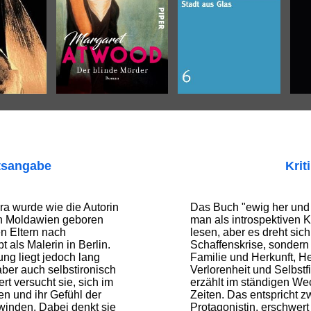
tsangabe
Krit
ira wurde wie die Autorin
Das Buch "ewig her und 
in Moldawien geboren
man als introspektiven 
n Eltern nach
lesen, aber es dreht sich
t als Malerin in Berlin.
Schaffenskrise, sondern
ung liegt jedoch lang
Familie und Herkunft, He
aber auch selbstironisch
Verlorenheit und Selbst
rt versucht sie, sich im
erzählt im ständigen W
n und ihr Gefühl der
Zeiten. Das entspricht 
winden. Dabei denkt sie
Protagonistin, erschwert