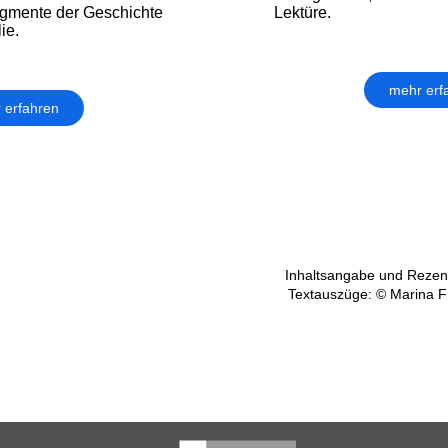
agmente der Geschichte
Lektüre.
ie.
mehr erf
 erfahren
Inhaltsangabe und Rezens
Textauszüge: © Marina F