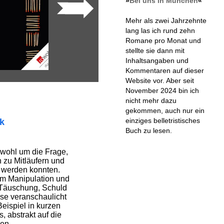
»
Bei uns in München
«
Mehr als zwei Jahrzehnte
lang las ich rund zehn
Romane pro Monat und
stellte sie dann mit
Inhaltsangaben und
Kommentaren auf dieser
Website vor. Aber seit
November 2024 bin ich
nicht mehr dazu
gekommen, auch nur ein
einziges belletristisches
ik
Buch zu lesen.
wohl um die Frage,
 zu Mitläufern und
 werden konnten.
 um Manipulation und
Täuschung, Schuld
se veranschaulicht
eispiel in kurzen
 abstrakt auf die
en.