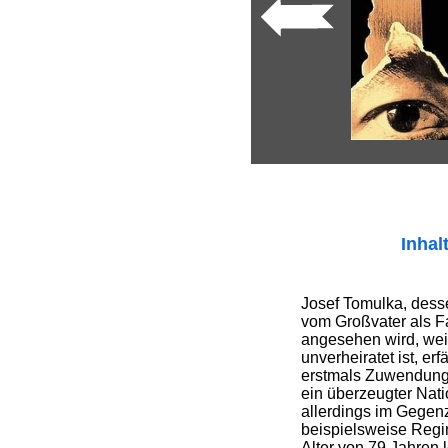
Inhal
Josef Tomulka, dess
vom Großvater als 
angesehen wird, weil
unverheiratet ist, e
erstmals Zuwendung
ein überzeugter Natio
allerdings im Gegen
beispielsweise Regim
Alter von 79 Jahren 