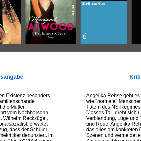
tsangabe
Krit
en Existenz besonders
Angelika Rehse geht es 
Familienschande
wie "normale" Menschen
 die Mutter
Tätern des NS-Regimes
rfährt vom Nachbarsohn
"Josses Tal" dreht sich
. Wilhelm Reckzügel,
Verblendung, Lüge und 
nalsozialist, erwartet
und Reue. Angelika Reh
zug, dass der Schüler
das alles am konkreten B
ekritiker denunziert. Im
Szenen und vermeidet es,
legt "Josse" 2004 seine
Zeitgeschichte einzugeh