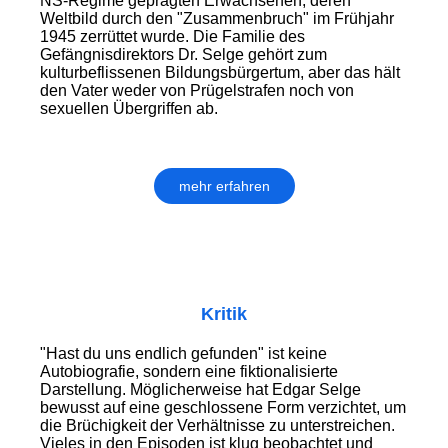
NS-Regime geprägten Erwachsenen, deren
Weltbild durch den "Zusammenbruch" im Frühjahr
1945 zerrüttet wurde. Die Familie des
Gefängnisdirektors Dr. Selge gehört zum
kulturbeflissenen Bildungsbürgertum, aber das hält
den Vater weder von Prügelstrafen noch von
sexuellen Übergriffen ab.
mehr erfahren
Kritik
"Hast du uns endlich gefunden" ist keine
Autobiografie, sondern eine fiktionalisierte
Darstellung. Möglicherweise hat Edgar Selge
bewusst auf eine geschlossene Form verzichtet, um
die Brüchigkeit der Verhältnisse zu unterstreichen.
Vieles in den Episoden ist klug beobachtet und