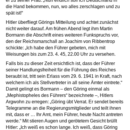
er zu seiner Frau: „Nun endlich soll ich Deutschland in
die Hand bekommen, nun, wo alles zerschlagen und zu
spät ist!“
Hitler überfliegt Görings Mitteilung und achtet zunächst
nicht weiter darauf. Am frühen Abend legt ihm Martin
Bormann die Abschrift eines weiteren Funkspruchs vor,
den der Reichsmarschall an Joachim von Ribbentrop
schickte: „Ich habe den Führer gebeten, mich mit
Weisungen bis zum 23. 4. 45, 22.00 Uhr zu versehen.
Falls bis zu dieser Zeit ersichtlich ist, dass der Führer
seiner Handlungsfreiheit für die Führung des Reiches
beraubt ist, tritt sein Erlass vom 29. 6. 1941 in Kraft, nach
welchem ich als Stellvertreter in all seine Ämter eintrete.“
Damit gelingt es Bormann – den Göring einmal als
„Mephistopheles des Führers“ bezeichnete –, Hitlers
Argwohn zu erregen: „Göring übt Verrat. Er sendet bereits
Telegramme an die Regierungsmitglieder und teilt ihnen
mit, dass er … Ihr Amt, mein Führer, heute Nacht antreten
werde.“ Mit stieren Augen und gerötetem Gesicht brüllt
Hitler: „Ich weiß es schon lange. Ich weiß, dass Göring