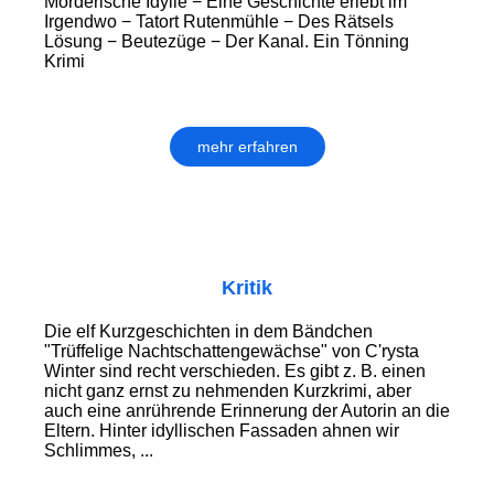
Mörderische Idylle − Eine Geschichte erlebt im
Irgendwo − Tatort Rutenmühle − Des Rätsels
Lösung − Beutezüge − Der Kanal. Ein Tönning
Krimi
mehr erfahren
Kritik
Die elf Kurzgeschichten in dem Bändchen
"Trüffelige Nachtschattengewächse" von C'rysta
Winter sind recht verschieden. Es gibt z. B. einen
nicht ganz ernst zu nehmenden Kurzkrimi, aber
auch eine anrührende Erinnerung der Autorin an die
Eltern. Hinter idyllischen Fassaden ahnen wir
Schlimmes, ...