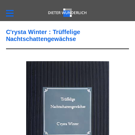
C'rysta Winter : Trüffelige
Nachtschattengewächse