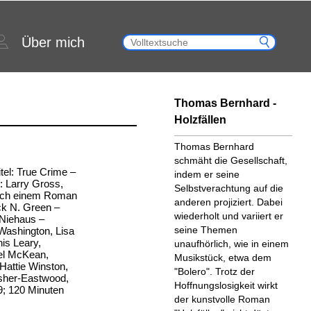
Über mich
Thomas Bernhard -
Holzfällen
Thomas Bernhard
schmäht die Gesellschaft,
tel: True Crime –
indem er seine
: Larry Gross,
Selbstverachtung auf die
nach einem Roman
anderen projiziert. Dabei
k N. Green –
wiederholt und variiert er
 Niehaus –
seine Themen
 Washington, Lisa
is Leary,
unaufhörlich, wie in einem
ael McKean,
Musikstück, etwa dem
attie Winston,
"Bolero". Trotz der
sher-Eastwood,
Hoffnungslosigkeit wirkt
9; 120 Minuten
der kunstvolle Roman