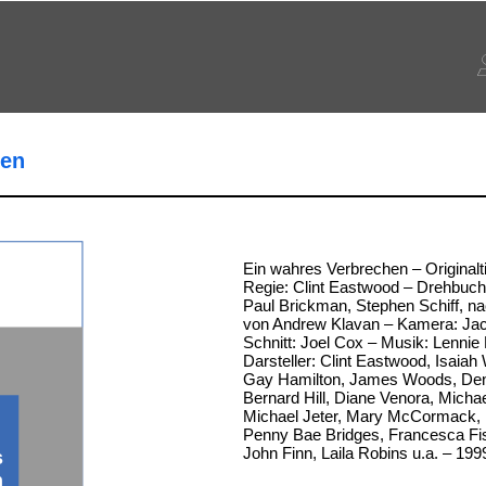
hen
Ein wahres Verbrechen – Originalti
Regie: Clint Eastwood – Drehbuch
Paul Brickman, Stephen Schiff, 
von Andrew Klavan – Kamera: Jac
Schnitt: Joel Cox – Musik: Lennie
Darsteller: Clint Eastwood, Isaiah
Gay Hamilton, James Woods, Den
Bernard Hill, Diane Venora, Mich
Michael Jeter, Mary McCormack, H
Penny Bae Bridges, Francesca Fi
John Finn, Laila Robins u.a. – 199
s
n