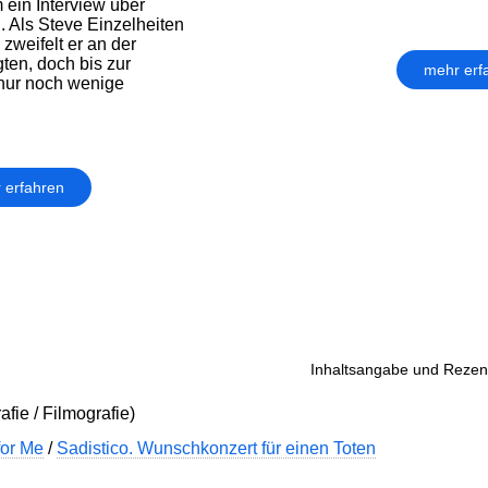
 ein Interview über
. Als Steve Einzelheiten
 zweifelt er an der
ten, doch bis zur
mehr erf
 nur noch wenige
 erfahren
Inhaltsangabe und Rezens
afie / Filmografie)
for Me
/
Sadistico. Wunschkonzert für einen Toten