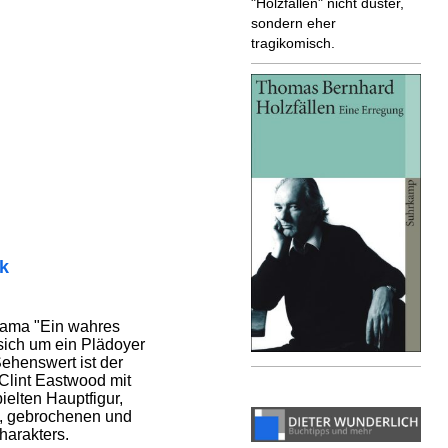
"Holzfällen" nicht düster,
sondern eher
tragikomisch.
ik
ama "Ein wahres
sich um ein Plädoyer
ehenswert ist der
 Clint Eastwood mit
ielten Hauptfigur,
n, gebrochenen und
harakters.