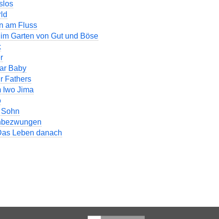
slos
ld
n am Fluss
t im Garten von Gut und Böse
k
r
lar Baby
r Fathers
m Iwo Jima
o
 Sohn
Unbezwungen
 Das Leben danach