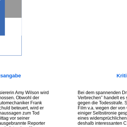
tsangabe
Krit
iererin Amy Wilson wird
Bei dem spannenden Dr
chossen. Obwohl der
Verbrechen" handelt es 
Automechaniker Frank
gegen die Todesstrafe. S
uld beteuert, wird er
Film v.a. wegen der von
naussagen zum Tod
einiger Selbstironie gesp
ttag vor seiner
eines widersprüchliche
 ausgebrannte Reporter
deshalb interessanten C