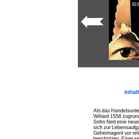
Inhal
Als das Handelsunt
Willard 1558 zugrund
Sohn Ned eine neue 
sich zur Lebensaufga
Geheimagent vor reli
beschützen. Einer s