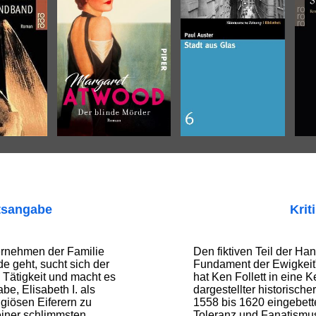
tsangabe
Krit
ernehmen der Familie
Den fiktiven Teil der Ha
e geht, sucht sich der
Fundament der Ewigkeit"
Tätigkeit und macht es
hat Ken Follett in eine K
be, Elisabeth I. als
dargestellter historische
giösen Eiferern zu
1558 bis 1620 eingebette
einer schlimmsten
Toleranz und Fanatismu