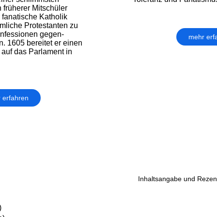
 früherer Mitschüler
 fanatische Katholik
imliche Protestanten zu
onfessionen gegen­
mehr erf
. 1605 bereitet er einen
 auf das Parlament in
 erfahren
Inhaltsangabe und Rezens
)