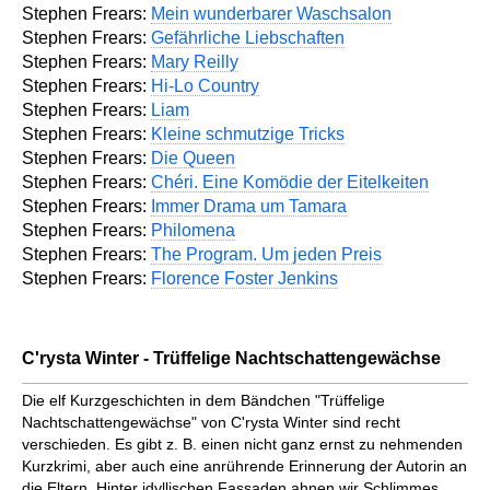
Stephen Frears:
Mein wunderbarer Waschsalon
Stephen Frears:
Gefährliche Liebschaften
Stephen Frears:
Mary Reilly
Stephen Frears:
Hi-Lo Country
Stephen Frears:
Liam
Stephen Frears:
Kleine schmutzige Tricks
Stephen Frears:
Die Queen
Stephen Frears:
Chéri. Eine Komödie der Eitelkeiten
Stephen Frears:
Immer Drama um Tamara
Stephen Frears:
Philomena
Stephen Frears:
The Program. Um jeden Preis
Stephen Frears:
Florence Foster Jenkins
C'rysta Winter - Trüffelige Nachtschattengewächse
Die elf Kurzgeschichten in dem Bändchen "Trüffelige
Nachtschattengewächse" von C'rysta Winter sind recht
verschieden. Es gibt z. B. einen nicht ganz ernst zu nehmenden
Kurzkrimi, aber auch eine anrührende Erinnerung der Autorin an
die Eltern. Hinter idyllischen Fassaden ahnen wir Schlimmes, ...