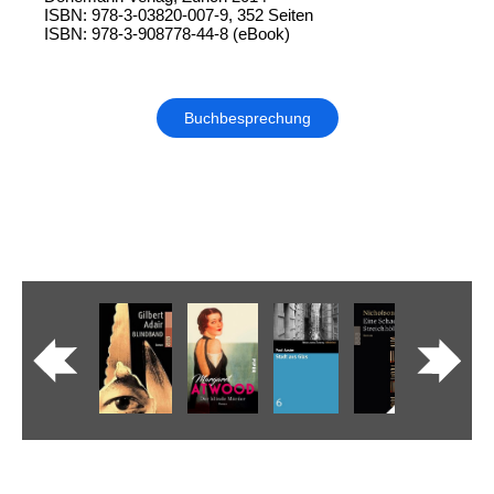
ISBN: 978-3-03820-007-9, 352 Seiten
ISBN: 978-3-908778-44-8 (eBook)
Buchbesprechung