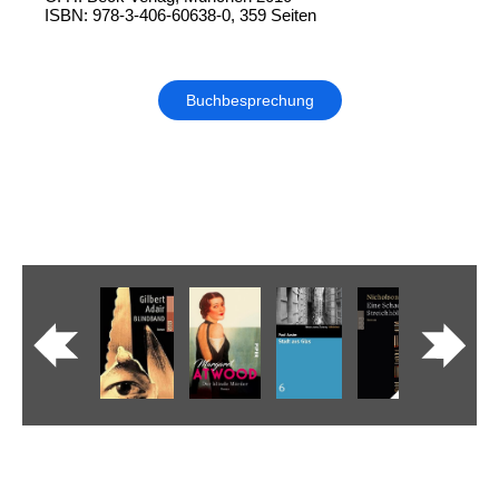
ISBN: 978-3-406-60638-0, 359 Seiten
Buchbesprechung