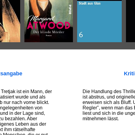
tsangabe
Krit
Tretjak ist ein Mann, der
Die Handlung des Thrill
atisiert wurde und als
ist abstrus, und origine
 nur nach vorne blickt.
erweisen sich als Bluff. 
 Angelegenheiten von
Regler", wenn man das 
 und in der Lage sind,
liest und sich in die un
 zu bezahlen. Aber
mitnehmen lässt.
 eigenes Leben aus der
 ihm rätselhafte
e Menschen, die er gut