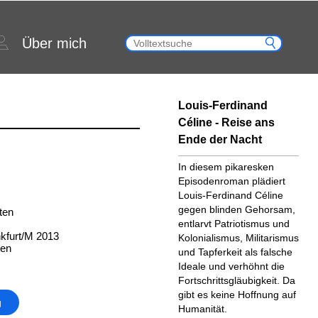
Über mich
Louis-Ferdinand
Céline - Reise ans
Ende der Nacht
In diesem pikaresken
Episodenroman plädiert
Louis-Ferdinand Céline
gegen blinden Gehorsam,
ten
entlarvt Patriotismus und
kfurt/M 2013
Kolonialismus, Militarismus
ten
und Tapferkeit als falsche
Ideale und verhöhnt die
Fortschrittsgläubigkeit. Da
gibt es keine Hoffnung auf
g
Humanität.