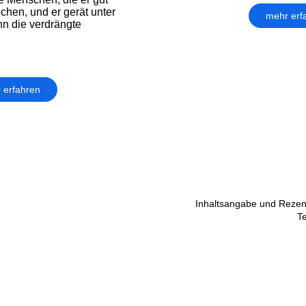
chen, und er gerät unter
mehr erf
hn die verdrängte
 erfahren
Inhaltsangabe und Rezen
T