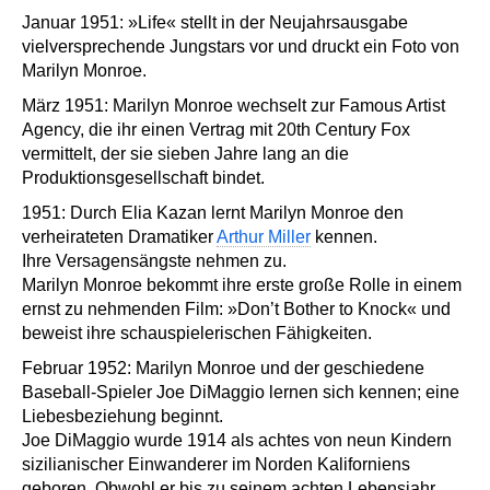
Januar 1951: »Life« stellt in der Neujahrsausgabe
vielversprechende Jungstars vor und druckt ein Foto von
Marilyn Monroe.
März 1951: Marilyn Monroe wechselt zur Famous Artist
Agency, die ihr einen Vertrag mit 20th Century Fox
vermittelt, der sie sieben Jahre lang an die
Produktionsgesellschaft bindet.
1951: Durch Elia Kazan lernt Marilyn Monroe den
verheirateten Dramatiker
Arthur Miller
kennen.
Ihre Versagensängste nehmen zu.
Marilyn Monroe bekommt ihre erste große Rolle in einem
ernst zu nehmenden Film: »Don’t Bother to Knock« und
beweist ihre schauspielerischen Fähigkeiten.
Februar 1952: Marilyn Monroe und der geschiedene
Baseball-Spieler Joe DiMaggio lernen sich kennen; eine
Liebesbeziehung beginnt.
Joe DiMaggio wurde 1914 als achtes von neun Kindern
sizilianischer Einwanderer im Norden Kaliforniens
geboren. Obwohl er bis zu seinem achten Lebensjahr