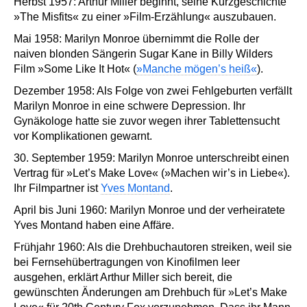
Herbst 1957: Arthur Miller beginnt, seine Kurzgeschichte
»The Misfits« zu einer »Film-Erzählung« auszubauen.
Mai 1958: Marilyn Monroe übernimmt die Rolle der
naiven blonden Sängerin Sugar Kane in Billy Wilders
Film »Some Like It Hot« (
»Manche mögen’s heiß«
).
Dezember 1958: Als Folge von zwei Fehlgeburten verfällt
Marilyn Monroe in eine schwere Depression. Ihr
Gynäkologe hatte sie zuvor wegen ihrer Tablettensucht
vor Komplikationen gewarnt.
30. September 1959: Marilyn Monroe unterschreibt einen
Vertrag für »Let’s Make Love« (»Machen wir’s in Liebe«).
Ihr Filmpartner ist
Yves Montand
.
April bis Juni 1960: Marilyn Monroe und der verheiratete
Yves Montand haben eine Affäre.
Frühjahr 1960: Als die Drehbuchautoren streiken, weil sie
bei Fernsehübertragungen von Kinofilmen leer
ausgehen, erklärt Arthur Miller sich bereit, die
gewünschten Änderungen am Drehbuch für »Let’s Make