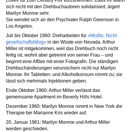
Love« für 20th Century Fox vorzunehmen. Dass ihr Mann
sich nicht mit den Drehbuchautoren solidarisiert, ärgert
Marilyn Monroe sehr.
Sie wendet sich an den Psychiater Ralph Greenson in
Los Angeles.
Juli bis Oktober 1960: Dreharbeiten für
»Misfits. Nicht
gesellschaftsfähig«
in der Wüste von Nevada. Arthur
Miller ist mitgekommen, weil das Drehbuch noch nicht
fertig ist, wohnt aber getrennt von seiner Frau – und
beginnt eine Affäre mit einer Fotografin. Die ständigen
Drehbuchänderungen verunsichern nicht nur Marilyn
Monroe. Ihr Tabletten- und Alkoholkonsum nimmt zu; sie
lässt sich mehrmals Injektionen geben.
Ende Oktober 1960: Arthur Miller verlässt das
gemeinsame Apartment im Beverly Hills Hotel.
Dezember 1960: Marilyn Monroe nimmt in New York die
Therapie bei Marianne Kris wieder auf.
20. Januar 1961: Marilyn Monroe und Arthur Miller
werden geschieden.