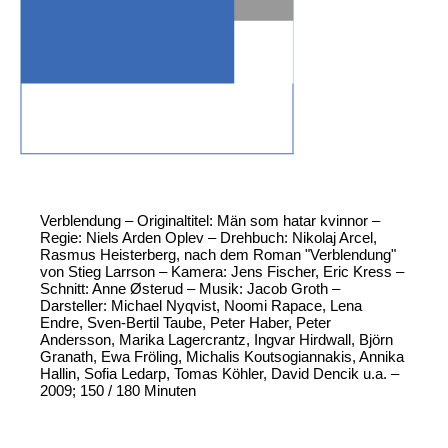
Verblendung – Originaltitel: Män som hatar kvinnor –
Regie: Niels Arden Oplev – Drehbuch: Nikolaj Arcel,
Rasmus Heisterberg, nach dem Roman "Verblendung"
von Stieg Larrson – Kamera: Jens Fischer, Eric Kress –
Schnitt: Anne Østerud – Musik: Jacob Groth –
Darsteller: Michael Nyqvist, Noomi Rapace, Lena
Endre, Sven-Bertil Taube, Peter Haber, Peter
Andersson, Marika Lagercrantz, Ingvar Hirdwall, Björn
Granath, Ewa Fröling, Michalis Koutsogiannakis, Annika
Hallin, Sofia Ledarp, Tomas Köhler, David Dencik u.a. –
2009; 150 / 180 Minuten