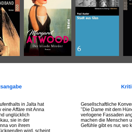
tsangabe
Krit
enthalts in Jalta hat
Gesellschaftliche Konve
w eine Affäre mit Anna
"Die Dame mit dem Hün
nd unglücklich
verlogene Fassaden ang
kau, sie in der
machen die Menschen un
Anna von ihrem
Gefühle gibt es nur, wo 
ückgerufen wird, scheint