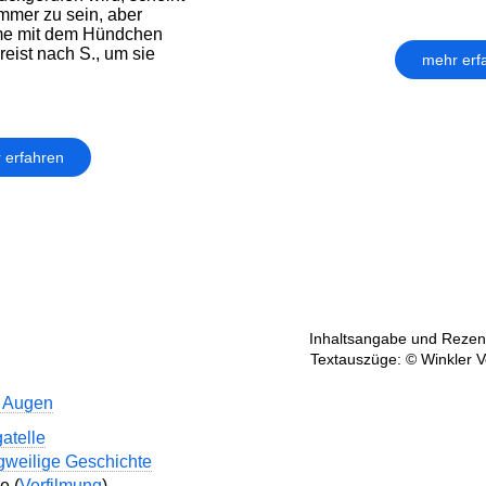
immer zu sein, aber
me mit dem Hündchen
reist nach S., um sie
mehr erf
 erfahren
Inhaltsangabe und Rezens
Textauszüge: © Winkler V
 Augen
atelle
gweilige Geschichte
e (
Verfilmung
)