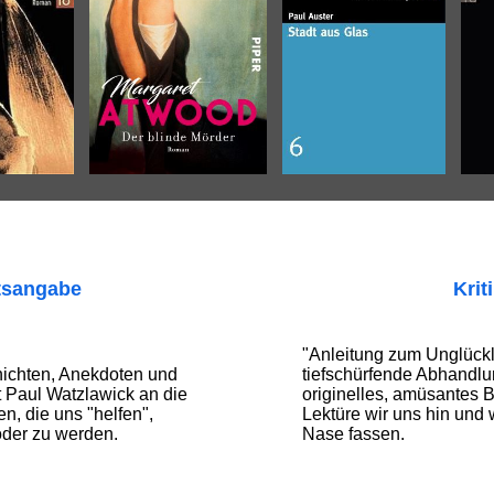
tsangabe
Krit
"Anleitung zum Unglückli
hichten, Anekdoten und
tiefschürfende Abhandlu
t Paul Watzlawick an die
originelles, amüsantes B
n, die uns "helfen",
Lektüre wir uns hin und 
oder zu werden.
Nase fassen.