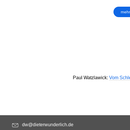
mehr
Paul Watzlawick:
Vom Schle
dw@dieterwunderlich.de