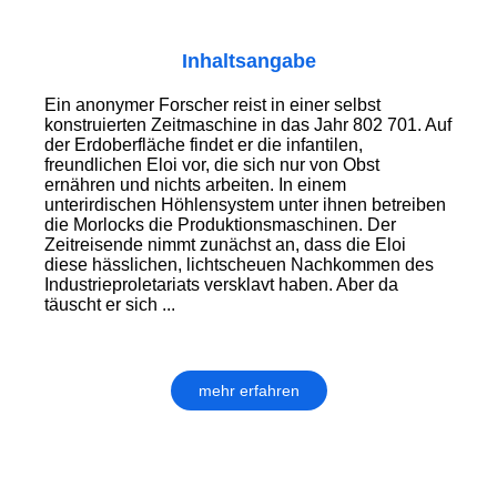
Inhaltsangabe
Ein anonymer Forscher reist in einer selbst
konstruierten Zeitmaschine in das Jahr 802 701. Auf
der Erdoberfläche findet er die infantilen,
freundlichen Eloi vor, die sich nur von Obst
ernähren und nichts ar­bei­ten. In einem
unterirdischen Höhlen­system unter ihnen betreiben
die Morlocks die Produktions­maschinen. Der
Zeitreisende nimmt zunächst an, dass die Eloi
diese hässlichen, lichtscheuen Nachkommen des
Industrieproletariats versklavt haben. Aber da
täuscht er sich ...
mehr erfahren