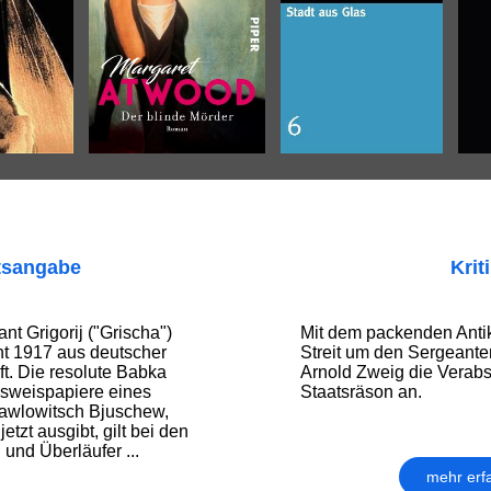
tsangabe
Krit
nt Grigorij ("Grischa")
Mit dem packenden Anti
ieht 1917 aus deutscher
Streit um den Sergeante
t. Die resolute Babka
Arnold Zweig die Verabs
usweispapiere eines
Staatsräson an.
Pawlowitsch Bjuschew,
etzt ausgibt, gilt bei den
und Überläufer ...
mehr erf