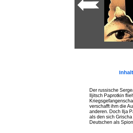
Inhal
Der russische Sergea
Iljitsch Paprotkin fl
Kriegsgefangenschaf
verschafft ihm die A
anderen. Doch Ilja 
als den sich Grischa j
Deutschen als Spion 