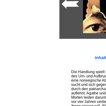
Inhal
Die Handlung spielt 
des Um- und Aufbruch
eine norwegische Abi
sucht und sich geg
durch den patriarcha
auflehnt. Agathe und
Morten leiden darunte
vor vier Jahren verl
ihnen wissen will. W