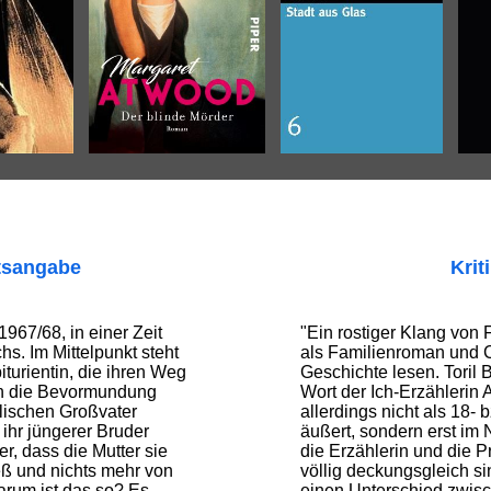
tsangabe
Krit
1967/68, in einer Zeit
"Ein rostiger Klang von F
s. Im Mittelpunkt steht
als Familienroman und 
turientin, die ihren Weg
Geschichte lesen. Toril 
en die Bevormundung
Wort der Ich-Erzählerin 
lischen Großvater
allerdings nicht als 18- 
 ihr jüngerer Bruder
äußert, sondern erst im
r, dass die Mutter sie
die Erzählerin und die Pr
ieß und nichts mehr von
völlig deckungsgleich si
arum ist das so? Es
einen Unterschied zwisc