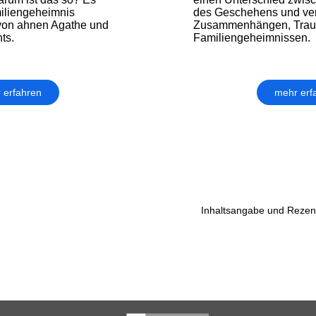
iliengeheimnis
des Geschehens und ve
on ahnen Agathe und
Zusammenhängen, Traum
ts.
Familiengeheimnissen.
 erfahren
mehr erf
Inhaltsangabe und Rezens