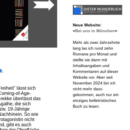
Neue Website:
»
Bei uns in München
«
Mehr als zwei Jahrzehnte
lang las ich rund zehn
Romane pro Monat und
stellte sie dann mit
Inhaltsangaben und
ik
Kommentaren auf dieser
Website vor. Aber seit
November 2024 bin ich
reiheit" lässt sich
nicht mehr dazu
Coming-of-Age-
gekommen, auch nur ein
Brekke überlässt das
einziges belletristisches
Agathe, die sich
Buch zu lesen.
bzw. 19-Jährige
 Nachhinein. So wie
otagonistin nicht
nd, gibt es auch
hen der Oberfläche