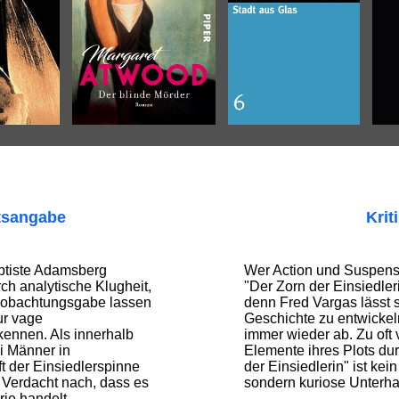
tsangabe
Krit
tiste Adamsberg
Wer Action und Suspense
rch analytische Klugheit,
"Der Zorn der Einsiedleri
Beobachtungsgabe lassen
denn Fred Vargas lässt si
ur vage
Geschichte zu entwickel
nnen. Als innerhalb
immer wieder ab. Zu oft 
i Männer in
Elemente ihres Plots dur
t der Einsiedlerspinne
der Einsiedlerin" ist kein 
 Verdacht nach, dass es
sondern kuriose Unterha
rie handelt …