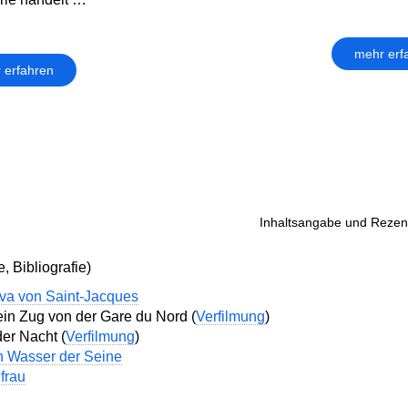
mehr erf
 erfahren
Inhaltsangabe und Rezens
, Bibliografie)
va von Saint-Jacques
ein Zug von der Gare du Nord (
Verfilmung
)
er Nacht (
Verfilmung
)
n Wasser der Seine
gfrau