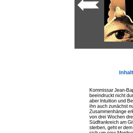
Inhal
Kommissar Jean-Bap
beeindruckt nicht du
aber Intuition und 
ihn auch zunächst n
Zusammenhänge erke
von drei Wochen dre
Südfrankreich am Gif
sterben, geht er dem
sich um eine Mordse