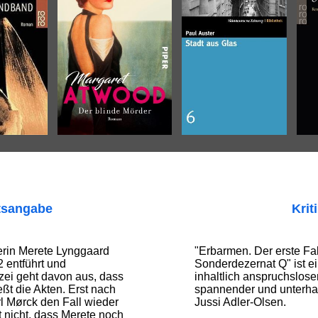
tsangabe
Krit
erin Merete Lynggaard
"Erbarmen. Der erste Fal
 entführt und
Sonderdezernat Q" ist ei
izei geht davon aus, dass
inhaltlich anspruchslose
eßt die Akten. Erst nach
spannender und unterhal
rl Mørck den Fall wieder
Jussi Adler-Olsen.
t nicht, dass Merete noch