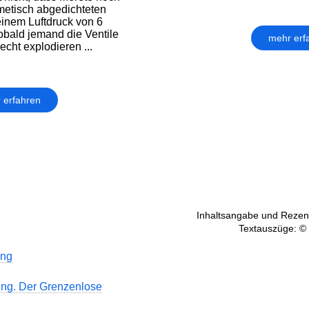
rmetisch abgedichteten
inem Luftdruck von 6
Sobald jemand die Ventile
mehr erf
recht explodieren ...
 erfahren
Inhaltsangabe und Rezens
Textauszüge: ©
ng
ng. Der Grenzenlose