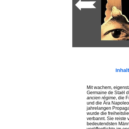
Inhal
Mit wachem, eigenst
Germaine de Staël 
ancien régime
, die 
und die Ära Napoleo
jahrelangen Propaga
wurde die freiheitsl
verbannt. Sie reiste v
bedeutendsten Männe
veröffentlichte im en