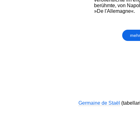
berühmte, von Napo
»De l'Allemagne«.
mehr
Germaine de Staël
(tabellar