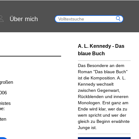
Über mich
A. L. Kennedy - Das
blaue Buch
Das Besondere an dem
Roman "Das blaue Buch"
ist die Komposition. A. L.
 großen
Kennedy wechselt
zwischen Gegenwart,
2006
Rückblenden und inneren
Monologen. Erst ganz am
istes
be:
Ende wird klar, wer da zu
wem spricht und wer der
ten
gleich zu Beginn erwähnte
Junge ist.