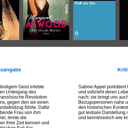
tsangabe
Krit
ändigem Geist erlebte
Sabine Appel porträtier
den Untergang des
und vollzieht deren Leb
Französische Revolution
nach; sie bringt uns auc
ns, gegen den sie einen
Bezugspersonen nahe und 
ndafeldzug führte. Dafür
den historischen Kontex
iebende Frau von ihm
gut lesbare Darstellung 
iel, lernte die
und kenntnisreich wie kri
r ihrer Zeit kennen und
glischen Exil das