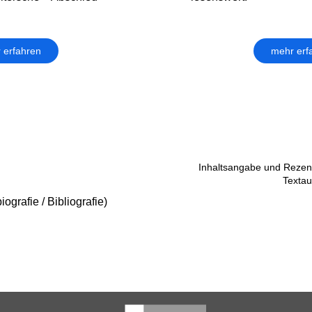
 erfahren
mehr erf
Inhaltsangabe und Rezens
Textau
ografie / Bibliografie)