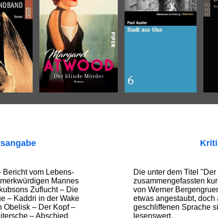
tsangabe
Krit
– Bericht vom Lebens-
Die unter dem Titel "Der
s merkwürdigen Mannes
zusammengefassten kur
kubsons Zuflucht – Die
von Werner Bergengruen
e – Kaddri in der Wake
etwas angestaubt, doch 
n Obelisk – Der Kopf –
geschliffenen Sprache s
itersche – Abschied
lesenswert.