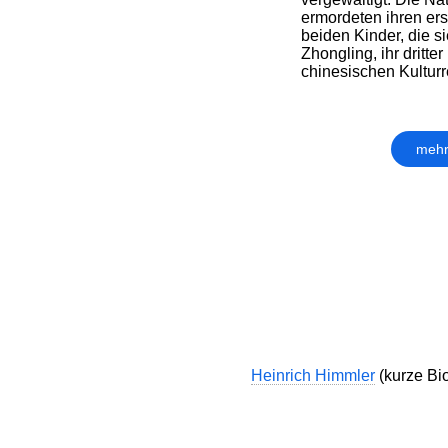
ermordeten ihren er
beiden Kinder, die si
Zhongling, ihr dritt
chinesischen Kulturre
mehr
Heinrich Himmler
(kurze Bio