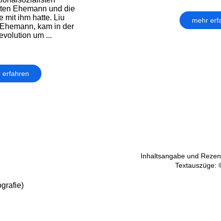
sten Ehemann und die
e mit ihm hatte. Liu
mehr erf
er Ehemann, kam in der
volution um ...
 erfahren
Inhaltsangabe und Rezens
Textauszüge: 
grafie)