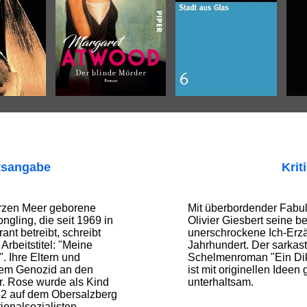
tsangabe
Krit
rzen Meer geborene
Mit überbordender Fabul
gling, die seit 1969 in
Olivier Giesbert seine b
ant betreibt, schreibt
unerschrockene Ich-Erzä
Arbeitstitel: "Meine
Jahrhundert. Der sarkas
. Ihre Eltern und
Schelmenroman "Ein Dik
dem Genozid an den
ist mit originellen Ideen
. Rose wurde als Kind
unterhaltsam.
2 auf dem Ober­salz­berg
ionalsozialisten