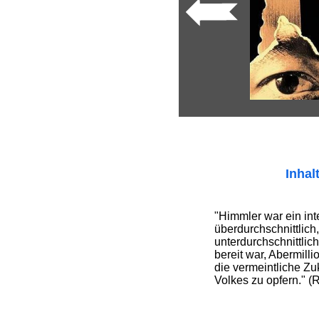
Inhal
"Himmler war ein inte
überdurchschnittlich
unterdurchschnittlic
bereit war, Abermill
die vermeintliche Zu
Volkes zu opfern." (