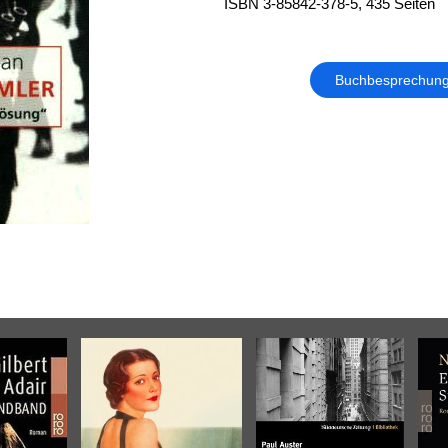
ISBN 3-85842-378-5, 435 Seiten
Buchbesprechun