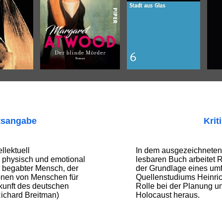
tsangabe
Krit
llektuell
In dem ausgezeichneten
, physisch und emotional
lesbaren Buch arbeitet 
h begabter Mensch, der
der Grundlage eines um
ionen von Menschen für
Quellenstudiums Heinric
kunft des deutschen
Rolle bei der Planung u
Richard Breitman)
Holocaust heraus.