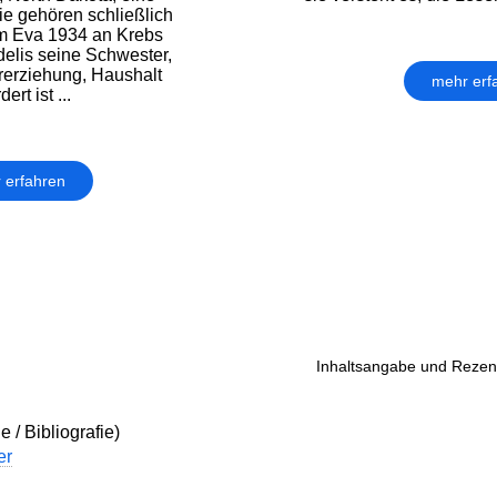
ie gehören schließlich
m Eva 1934 an Krebs
idelis seine Schwester,
rerziehung, Haushalt
mehr erf
rt ist ...
 erfahren
Inhaltsangabe und Rezens
e / Bibliografie)
er