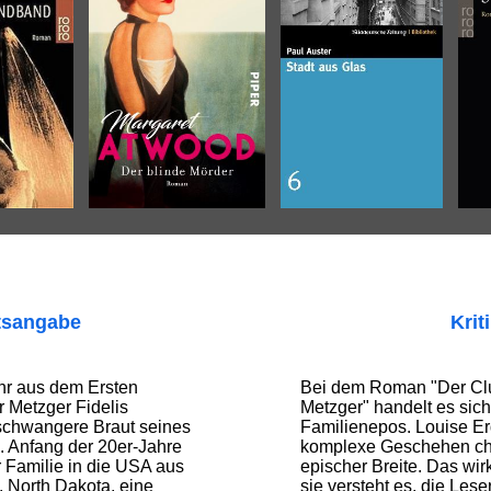
tsangabe
Krit
hr aus dem Ersten
Bei dem Roman "Der Cl
r Metzger Fidelis
Metzger" handelt es sic
schwangere Braut seines
Familienepos. Louise Er
. Anfang der 20er-Jahre
komplexe Geschehen chr
r Familie in die USA aus
epischer Breite. Das wir
, North Dakota, eine
sie versteht es, die Les