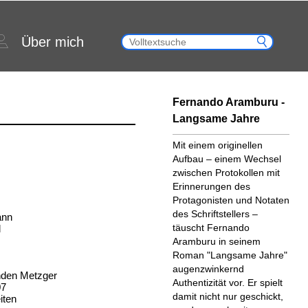
Über mich
Fernando Aramburu -
Langsame Jahre
Mit einem originellen
Aufbau – einem Wechsel
zwischen Protokollen mit
Erinnerungen des
Protagonisten und Notaten
des Schriftstellers –
ann
täuscht Fernando
l
Aramburu in seinem
Roman "Langsame Jahre"
augenzwinkernd
nden Metzger
Authentizität vor. Er spielt
07
damit nicht nur geschickt,
iten