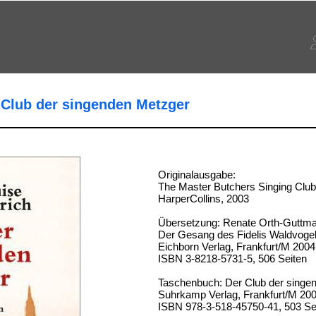
r Club der singenden Metzger
Originalausgabe:
The Master Butchers Singing Club
HarperCollins, 2003
Übersetzung: Renate Orth-Guttm
Der Gesang des Fidelis Waldvoge
Eichborn Verlag, Frankfurt/M 2004
ISBN 3-8218-5731-5, 506 Seiten
Taschenbuch: Der Club der singe
Suhrkamp Verlag, Frankfurt/M 20
ISBN 978-3-518-45750-41, 503 Se