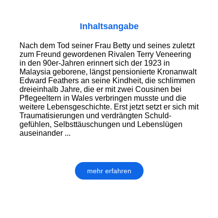
Inhaltsangabe
Nach dem Tod seiner Frau Betty und seines zuletzt
zum Freund gewordenen Rivalen Terry Veneering
in den 90er-Jahren erinnert sich der 1923 in
Malaysia geborene, längst pensionierte Kronanwalt
Edward Feathers an seine Kindheit, die schlimmen
dreieinhalb Jahre, die er mit zwei Cousinen bei
Pflege­eltern in Wales verbringen musste und die
weitere Lebens­geschichte. Erst jetzt setzt er sich mit
Traumatisierungen und ver­dräng­ten Schuld­
gefühlen, Selbst­täuschungen und Lebens­lügen
auseinander ...
mehr erfahren