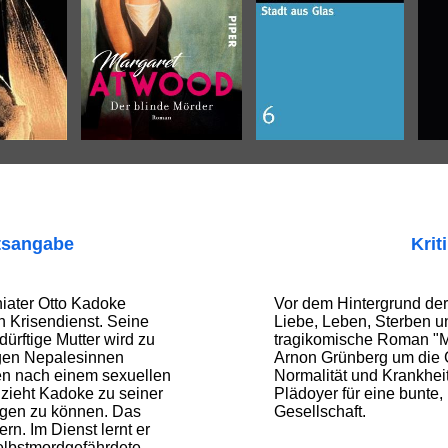
tsangabe
Krit
hiater Otto Kadoke
Vor dem Hintergrund de
n Krisendienst. Seine
Liebe, Leben, Sterben un
dürftige Mutter wird zu
tragikomische Roman "M
gen Nepalesinnen
Arnon Grünberg um die
den nach einem sexu­ellen
Normalität und Krankheit
, zieht Kadoke zu seiner
Plädoyer für eine bunte, 
orgen zu können. Das
Gesellschaft.
ern. Im Dienst lernt er
lbstmord­ge­fähr­dete