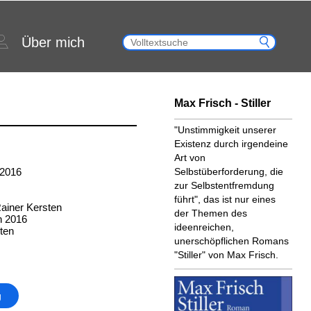
Über mich
Max Frisch - Stiller
"Unstimmigkeit unserer
Existenz durch irgendeine
Art von
 2016
Selbstüberforderung, die
zur Selbstentfremdung
führt", das ist nur eines
ainer Kersten
der Themen des
n 2016
ideenreichen,
ten
unerschöpflichen Romans
"Stiller" von Max Frisch.
g