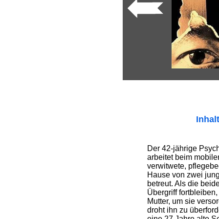
Inhal
Der 42-jährige Psyc
arbeitet beim mobile
verwitwete, pflegebe
Hause von zwei jun
betreut. Als die bei
Übergriff fortbleiben
Mutter, um sie vers
droht ihn zu überford
eine 27 Jahre alte Se