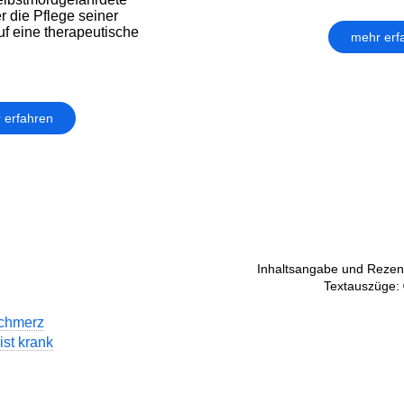
er die Pflege seiner
f eine thera­peu­tische
mehr erf
 erfahren
Inhaltsangabe und Rezens
Textauszüge: 
chmerz
ist krank