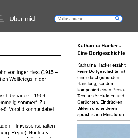
Über mich
Katharina Hacker -
Eine Dorfgeschichte
Katharina Hacker erzählt
keine Dorfgeschichte mit
Sohn von Inger Høst (1915 –
einer durchgehenden
ten Weltkriegs in der
Handlung, sondern
komponiert einen Prosa-
risch behandelt. 1969
Text aus Anekdoten und
Gerüchten, Eindrücken,
Hemmelig sommer“. Zu
Bildern und anderen
-8. Vorbild könnte dabei
sprachlichen Miniaturen.
hagen Filmwissenschaften
tung: Regie). Noch als