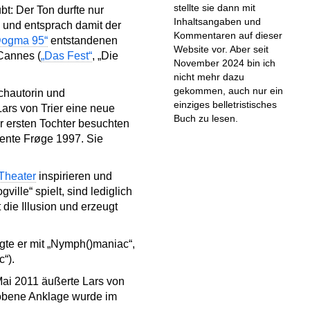
stellte sie dann mit
bt: Der Ton durfte nur
Inhaltsangaben und
 und entsprach damit der
Kommentaren auf dieser
Dogma 95“
entstandenen
Website vor. Aber seit
 Cannes (
„Das Fest“
, „Die
November 2024 bin ich
nicht mehr dazu
gekommen, auch nur ein
chautorin und
einziges belletristisches
ars von Trier eine neue
Buch zu lesen.
er ersten Tochter besuchten
Bente Frøge 1997. Sie
Theater
inspirieren und
ille“ spielt, sind lediglich
die Illusion und erzeugt
tigte er mit „Nymph()maniac“,
“).
Mai 2011 äußerte Lars von
rhobene Anklage wurde im