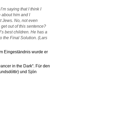
’m saying that I think I
 about him and I
t Jews. No, not even
 get out of this sentence?
d’s best children. He has a
 the Final Solution. (Lars
em Eingeständnis wurde er
ancer in the Dark“. Für den
undsdóttir) und Sjón