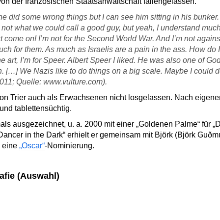
on der französischen Staatsanwaltschaft fallengelassen.
 he did some wrong things but I can see him sitting in his bunker. I
 not what we could call a good guy, but yeah, I understand much
 come on! I’m not for the Second World War. And I’m not agains
uch for them. As much as Israelis are a pain in the ass. How do I
he art, I’m for Speer. Albert Speer I liked. He was also one of Go
. […] We Nazis like to do things on a big scale. Maybe I could do
2011; Quelle: www.vulture.com).
on Trier auch als Erwachsenen nicht losgelassen. Nach eigen
und tablettensüchtig.
ls ausgezeichnet, u. a. 2000 mit einer „Goldenen Palme“ für „D
 „Dancer in the Dark“ erhielt er gemeinsam mit Björk (Björk Guðm
) eine
„Oscar“
-Nominierung.
rafie (Auswahl)
n