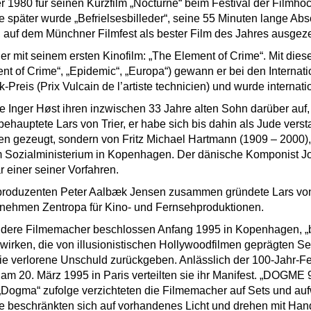
ier 1980 für seinen Kurzfilm „Nocturne“ beim Festival der Film
e später wurde „Befrielsesbilleder“, seine 55 Minuten lange Abs
auf dem Münchner Filmfest als bester Film des Jahres ausgeze
er mit seinem ersten Kinofilm: „The Element of Crime“. Mit dies
ent of Crime“, „Epidemic“, „Europa“) gewann er bei den Internat
reis (Prix Vulcain de l’artiste technicien) und wurde internati
te Inger Høst ihren inzwischen 33 Jahre alten Sohn darüber auf, 
 behauptete Lars von Trier, er habe sich bis dahin als Jude vers
en gezeugt, sondern von Fritz Michael Hartmann (1909 – 2000
m Sozialministerium in Kopenhagen. Der dänische Komponist J
 einer seiner Vorfahren.
mproduzenten Peter Aalbæk Jensen zusammen gründete Lars von
rnehmen Zentropa für Kino- und Fernsehproduktionen.
 andere Filmemacher beschlossen Anfang 1995 in Kopenhagen, 
irken, die von illusionistischen Hollywoodfilmen geprägten 
ie verlorene Unschuld zurückgeben. Anlässlich der 100-Jahr-Fe
m 20. März 1995 in Paris verteilten sie ihr Manifest. „DOGME 95
 „Dogma“ zufolge verzichteten die Filmemacher auf Sets und au
e beschränkten sich auf vorhandenes Licht und drehen mit Han