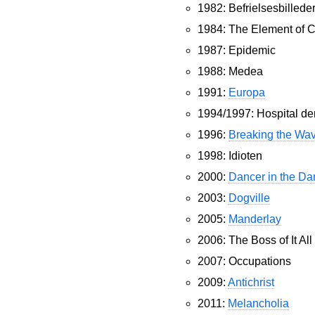
1982: Befrielsesbilleder
1984: The Element of 
1987: Epidemic
1988: Medea
1991:
Europa
1994/1997: Hospital der
1996:
Breaking the Wa
1998: Idioten
2000:
Dancer in the Da
2003:
Dogville
2005:
Manderlay
2006: The Boss of It All
2007: Occupations
2009:
Antichrist
2011:
Melancholia