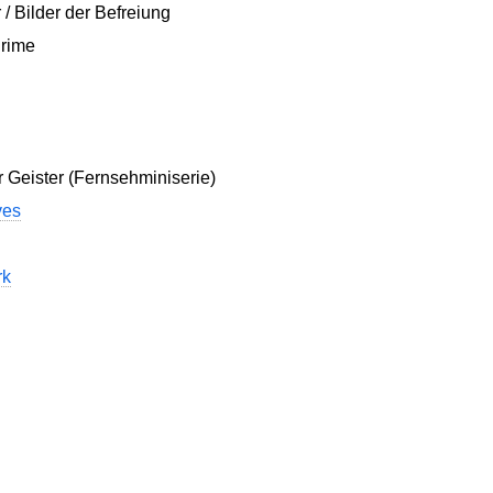
 / Bilder der Befreiung
Crime
 Geister (Fernsehminiserie)
ves
rk