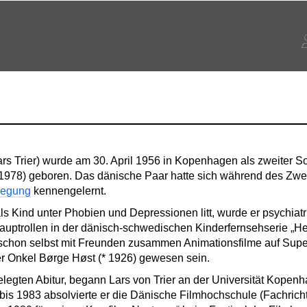
 Lars Trier) wurde am 30. April 1956 in Kopenhagen als zweiter 
 1978) geboren. Das dänische Paar hatte sich während des Zwei
wegung
kennengelernt.
 als Kind unter Phobien und Depressionen litt, wurde er psychiat
 Hauptrollen in der dänisch-schwedischen Kinderfernsehserie „
 schon selbst mit Freunden zusammen Animationsfilme auf Super
ger Onkel Børge Høst (* 1926) gewesen sein.
legten Abitur, begann Lars von Trier an der Universität Kopen
bis 1983 absolvierte er die Dänische Filmhochschule (Fachrich