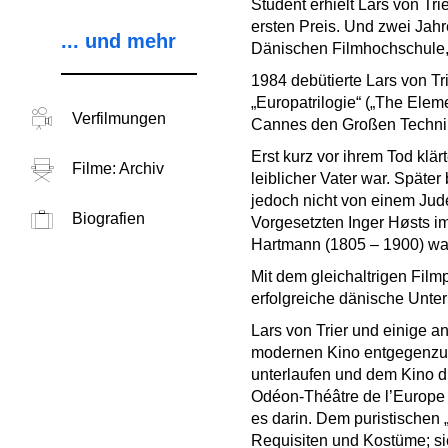
Student erhielt Lars von Tr
ersten Preis. Und zwei Jahr
... und mehr
Dänischen Filmhochschule, 
1984 debütierte Lars von Tri
„Europatrilogie“ („The Elem
Verfilmungen
Cannes den Großen Technik-P
Erst kurz vor ihrem Tod klär
Filme: Archiv
leiblicher Vater war. Später
jedoch nicht von einem Jud
Biografien
Vorgesetzten Inger Høsts i
Hartmann (1805 – 1900) war
Mit dem gleichaltrigen Fil
erfolgreiche dänische Unte
Lars von Trier und einige
modernen Kino entgegenzuw
unterlaufen und dem Kino d
Odéon-Théâtre de l’Europe a
es darin. Dem puristischen
Requisiten und Kostüme; si