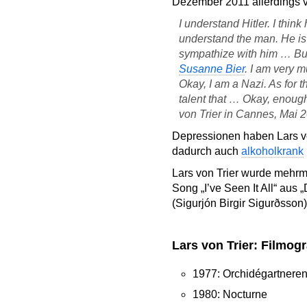
Dezember 2011 allerdings v
I understand Hitler. I think
understand the man. He is
sympathize with him … But
Susanne Bier
. I am very m
Okay, I am a Nazi. As for t
talent that … Okay, enough
von Trier in Cannes, Mai 
Depressionen haben Lars v
dadurch auch
alkoholkrank
Lars von Trier wurde mehrma
Song „I’ve Seen It All“ aus
(Sigurjón Birgir Sigurðsson
Lars von Trier: Filmog
1977: Orchidégartnere
1980: Nocturne