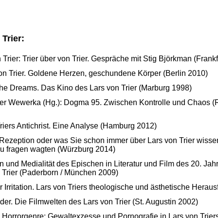
 Trier:
 Trier: Trier über von Trier. Gespräche mit Stig Björkman (Frank
on Trier. Goldene Herzen, geschundene Körper (Berlin 2010)
the Dreams. Das Kino des Lars von Trier (Marburg 1998)
er Wewerka (Hg.): Dogma 95. Zwischen Kontrolle und Chaos (R
riers Antichrist. Eine Analyse (Hamburg 2012)
Rezeption oder was Sie schon immer über Lars von Trier wissen
zu fragen wagten (Würzburg 2014)
 und Medialität des Epischen in Literatur und Film des 20. Jahr
Trier (Paderborn / München 2009)
r Irritation. Lars von Triers theologische und ästhetische Hera
lder. Die Filmwelten des Lars von Trier (St. Augustin 2002)
 Horrorgenre: Gewaltexzesse und Pornografie in Lars von Trier