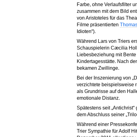
Farbe, ohne Verlaufsfilter u
zusammen mit dem Bild ents
von Aristoteles für das The
Filme präsentierten
Thomas 
Idioten“).
Während Lars von Triers ers
Schauspielerin Cæcilia Hol
Liebesbeziehung mit Bente F
Kindertagesstätte. Nach de
bekamen Zwillinge.
Bei der Inszenierung von „D
verzichtete beispielsweise r
als Grundrisse auf den Hall
emotionale Distanz.
Spätestens seit „Antichrist“
dem Abschluss seiner „Trilo
Während einer Pressekonfer
Trier Sympathie für Adolf H