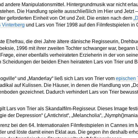
nd andere Manipulationsmittel. Hintergrundmusik war nicht erlau
tehen. Die Handlung spielte ausschließlich im Hier und Jetzt –
ater geforderten Einheit von Ort und Zeit. Die ersten nach dem
„
Vinterberg
und Lars von Trier 1998 auf den Filmfestspielen in
te Ehefrau, die drei Jahre ältere dänische Regisseurin, Drehbu
beksie, 1996 mit ihrer zweiten Tochter schwanger war, begann L
røge, einer ebenfalls verheirateten Erzieherin in der von sein
n Scheidungen der beiden Ehen heirateten Lars von Trier und 
ogville“ und „Manderlay“ ließ sich Lars von Trier vom
epischen 
adikal auf Kulissen. Die Häuser, in denen die Handlung von „Dogv
enboden gezeichnet. Dadurch verhindert Lars von Trier bewusst 
 gilt Lars von Trier als Skandalfilm-Regisseur. Dieses Image fes
gie der Depression“ („Antichrist“, „Melancholia“, „Nymph()maniac
enz bei den 64. Internationalen Filmfestspielen in Cannes im 
itler und löste damit einen Eklat aus. Die gegen ihn deshalb e