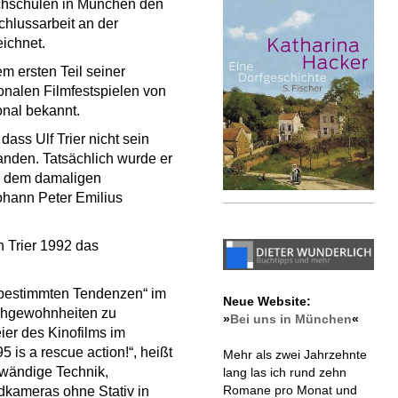
hochschulen in München den
chlussarbeit an der
ichnet.
em ersten Teil seiner
ionalen Filmfestspielen von
onal bekannt.
dass Ulf Trier nicht sein
tanden. Tatsächlich wurde er
), dem damaligen
ohann Peter Emilius
 Trier 1992 das
„bestimmten Tendenzen“ im
Neue Website:
Sehgewohnheiten zu
»
Bei uns in München
«
ier des Kinofilms im
 is a rescue action!“, heißt
Mehr als zwei Jahrzehnte
fwändige Technik,
lang las ich rund zehn
Romane pro Monat und
dkameras ohne Stativ in