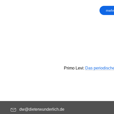
mehr
Primo Levi:
Das periodisch
dw@dieterwunderlich.de