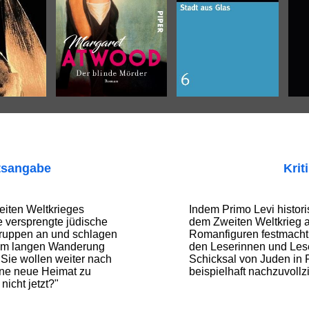
tsangabe
Krit
iten Weltkrieges
Indem Primo Levi histor
e versprengte jüdische
dem Zweiten Weltkrieg an
ruppen an und schlagen
Romanfiguren festmacht,
 km langen Wanderung
den Leserinnen und Lese
Sie wollen weiter nach
Schicksal von Juden in
ine neue Heimat zu
beispielhaft nachzuvollz
nicht jetzt?"