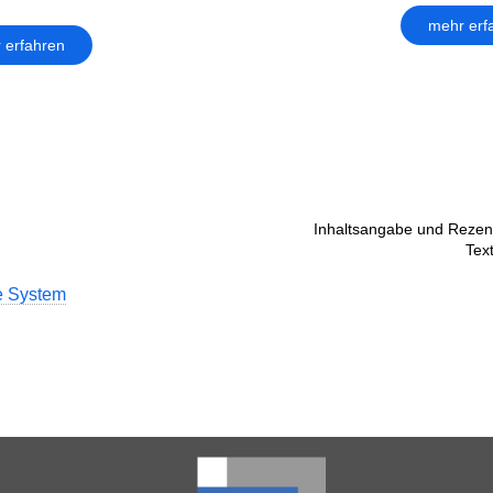
mehr erf
 erfahren
Inhaltsangabe und Rezens
Tex
e System