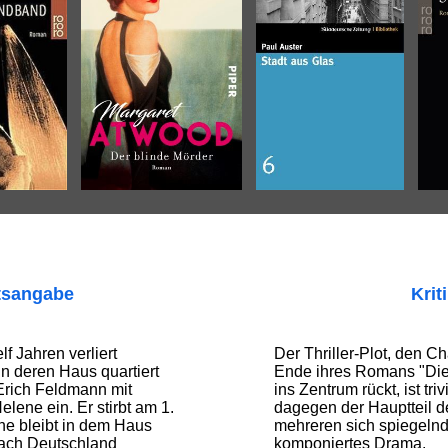
tsangabe
Krit
f Jahren verliert
Der Thriller-Plot, den C
 In deren Haus quartiert
Ende ihres Romans "Die
 Erich Feldmann mit
ins Zentrum rückt, ist triv
lene ein. Er stirbt am 1.
dagegen der Hauptteil 
ne bleibt in dem Haus
mehreren sich spiegeln
nach Deutschland
komponiertes Drama.