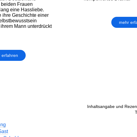
 beiden Frauen
lang eine Hassliebe.
e ihre Geschichte einer
Selbstbewusstsein
mehr erf
 ihrem Mann unterdrückt
 erfahren
Inhaltsangabe und Rezens
T
ung
Gast