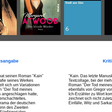
tsangabe
Krit
hat seinen Roman "Kain"
"Kain. Das letzte Manuskr
rafie seines Werkes
Textcollage, bei der me
lt sich um Variationen
Roman "Der Tod meines 
in "Der Tod meines
ebenfalls von Gregor vo
s angeschlagen hatte,
Ich-Erzähler zu Wort k
erschachteltes,
zeichnet sich nicht zulet
orama der deutschen
Einfälle, Witz und Sark
inn des Zweiten
 Fünfzigerjahre,