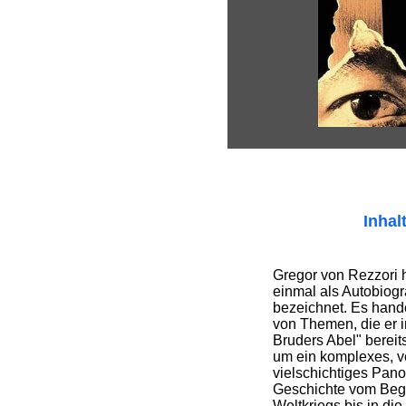
Inhal
Gregor von Rezzori 
einmal als Autobiog
bezeichnet. Es hande
von Themen, die er 
Bruders Abel" bereit
um ein komplexes, v
vielschichtiges Pan
Geschichte vom Beg
Weltkriegs bis in die