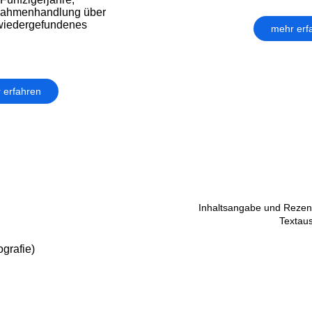
 Rahmenhandlung über
 wiedergefundenes
mehr erf
 erfahren
Inhaltsangabe und Rezens
Textau
grafie)