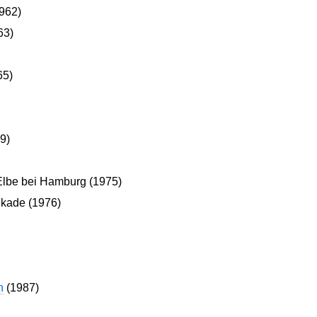
1962)
63)
65)
9)
 Elbe bei Hamburg (1975)
ikade (1976)
n
(1987)