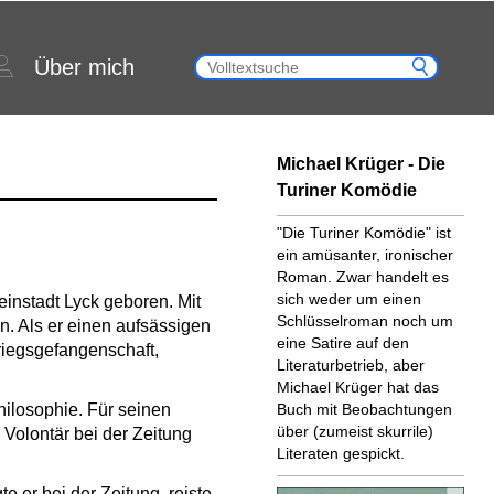
Über mich
Michael Krüger - Die
Turiner Komödie
"Die Turiner Komödie" ist
ein amüsanter, ironischer
Roman. Zwar handelt es
sich weder um einen
instadt Lyck geboren. Mit
Schlüsselroman noch um
n. Als er einen aufsässigen
eine Satire auf den
Kriegsgefangenschaft,
Literaturbetrieb, aber
Michael Krüger hat das
hilosophie. Für seinen
Buch mit Beobachtungen
über (zumeist skurrile)
Volontär bei der Zeitung
Literaten gespickt.
e er bei der Zeitung, reiste