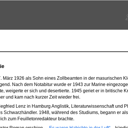
ie
. März 1926 als Sohn eines Zollbeamten in der masurischen Kle
jugend. Nach dem Notabitur wurde er 1943 zur Marine eingezoge
, weigerte er sich und desertierte. 1945 geriet er in britische 
er und kam nach kurzer Zeit wieder frei.
egfried Lenz in Hamburg Anglistik, Literaturwissenschaft und P
als Schwarzhändler. 1948, während des Studiums, begann er als 
lich zum Feuilletonredakteur brachte.
erster Roman erschien –
„Es waren Habichte in der Luft“
– kündigt