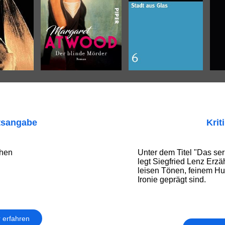
tsangabe
Krit
chen
Unter dem Titel "Das s
legt Siegfried Lenz Erzä
leisen Tönen, feinem Hu
Ironie geprägt sind.
 erfahren