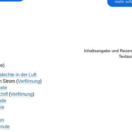
mehr erf
Inhaltsangabe und Rezens
Textau
ie)
bichte in der Luft
m Strom (
Verfilmung
)
iele
hiff
(
Verfilmung
)
nde
ie
en
nute