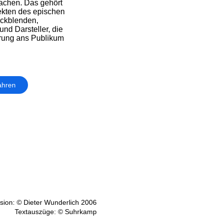
achen. Das gehört
ekten des epischen
ckblenden,
d Darsteller, die
hrung ans Publikum
ahren
ion: © Dieter Wunderlich 2006
Textauszüge: © Suhrkamp