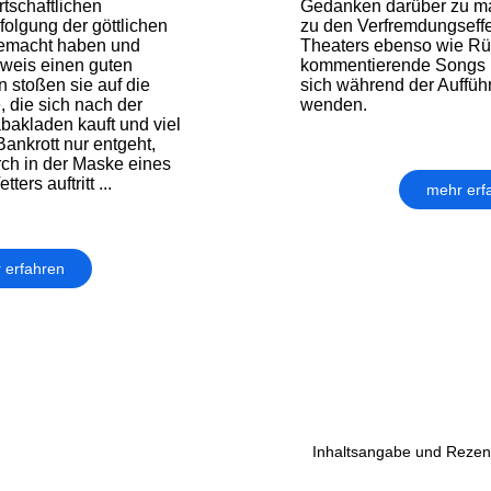
rtschaftlichen
Gedanken darüber zu m
folgung der göttlichen
zu den Verfremdungseff
emacht haben und
Theaters ebenso wie Rü
weis einen guten
kommentierende Songs un
 stoßen sie auf die
sich während der Auffü
, die sich nach der
wenden.
akladen kauft und viel
Bankrott nur entgeht,
rch in der Maske eines
ers auftritt ...
mehr erf
 erfahren
Inhaltsangabe und Rezens