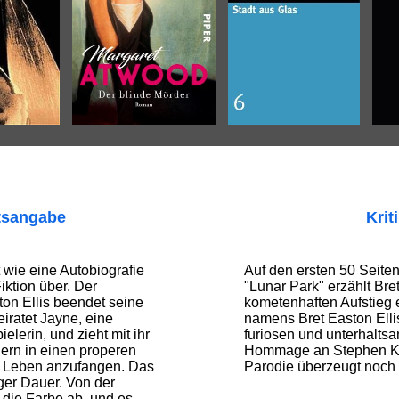
tsangabe
Krit
 wie eine Autobiografie
Auf den ersten 50 Seit
iktion über. Der
"Lunar Park" erzählt Bre
ton Ellis beendet seine
kometenhaften Aufstieg e
iratet Jayne, eine
namens Bret Easton Elli
elerin, und zieht mit ihr
furiosen und unterhaltsa
ern in einen properen
Hommage an Stephen Kin
s Leben anzufangen. Das
Parodie überzeugt noch g
anger Dauer. Von der
 die Farbe ab, und es