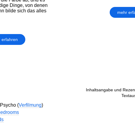
ige Dinge, von denen
n bilde sich das alles
mehr erf
 erfahren
Inhaltsangabe und Rezens
Textau
 Psycho (
Verfilmung
)
Bedrooms
ds