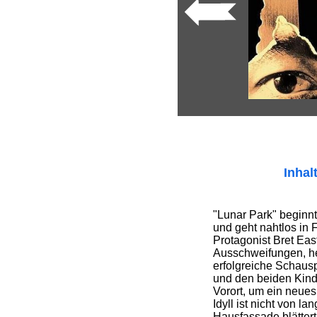
Inhal
"Lunar Park" beginnt
und geht nahtlos in F
Protagonist Bret Eas
Ausschweifungen, he
erfolgreiche Schauspi
und den beiden Kind
Vorort, um ein neue
Idyll ist nicht von l
Hausfassade blättert