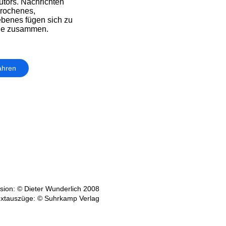
utors. Nachrichten
rochenes,
benes fügen sich zu
age zusammen.
ahren
ion: © Dieter Wunderlich 2008
xtauszüge: © Suhrkamp Verlag