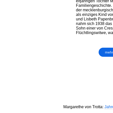
elfjährigen Tochter M
Familiengeschichte.
der mecklenburgisch
als einziges Kind vo
und Lisbeth Papenbr
nahm sich 1938 das 
Sohn einer von Cre
Flüchtlingswitwe, war
mehr
Margarethe von Trotta:
Jahr