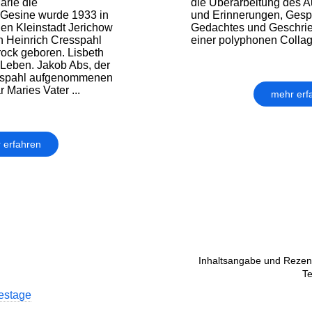
arie die
die Überarbeitung des A
 Gesine wurde 1933 in
und Erinnerungen, Gesp
en Kleinstadt Jerichow
Gedachtes und Geschrie
n Heinrich Cresspahl
einer polyphonen Coll
ock geboren. Lisbeth
Leben. Jakob Abs, der
sspahl aufgenommenen
 Maries Vater ...
mehr erf
 erfahren
Inhaltsangabe und Rezens
Te
estage