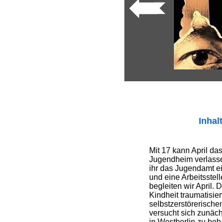
Inhal
Mit 17 kann April da
Jugendheim verlasse
ihr das Jugendamt e
und eine Arbeitsstel
begleiten wir April. 
Kindheit traumatisier
selbstzerstörerische
versucht sich zunäc
in Westberlin zu beha