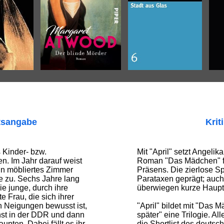
tsangabe
Krit
s Kinder- bzw.
Mit "April" setzt Angelik
n. Im Jahr darauf weist
Roman "Das Mädchen" for
in möbliertes Zimmer
Präsens. Die zierlose Sp
le zu. Sechs Jahre lang
Parataxen geprägt; auch
Die junge, durch ihre
überwiegen kurze Haupt
te Frau, die sich ihrer
n Neigungen bewusst ist,
"April" bildet mit "Das 
hst in der DDR und dann
später" eine Trilogie. All
upten. Dabei fällt es ihr
die Shortlist des deutsc