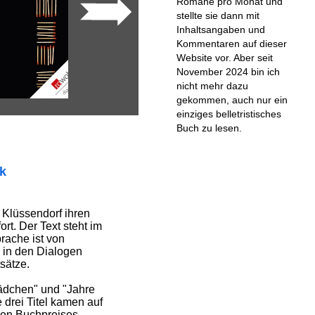
Romane pro Monat und
stellte sie dann mit
Inhaltsangaben und
Kommentaren auf dieser
Website vor. Aber seit
November 2024 bin ich
nicht mehr dazu
gekommen, auch nur ein
einziges belletristisches
Buch zu lesen.
ik
a Klüssendorf ihren
t. Der Text steht im
rache ist von
 in den Dialogen
sätze.
Mädchen" und "Jahre
e drei Titel kamen auf
hen Buchpreises.