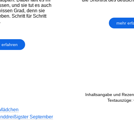
sen, und sie tut es auch
wissen Grad, denn sie
ben. Schritt für Schritt
.
mehr erf
 erfahren
Inhaltsangabe und Rezens
Textauszüge: 
Mädchen
unddreißigster September