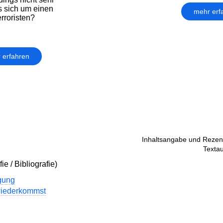
s sich um einen
mehr erf
rroristen?
 erfahren
Inhaltsangabe und Rezens
Textau
ie / Bibliografie)
gung
iederkommst