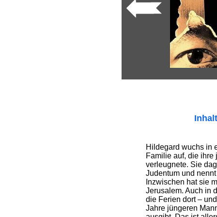
Inhal
Hildegard wuchs in e
Familie auf, die ihr
verleugnete. Sie da
Judentum und nennt 
Inzwischen hat sie 
Jerusalem. Auch in d
die Ferien dort – und
Jahre jüngeren Mann,
ausgibt. Das ist alle