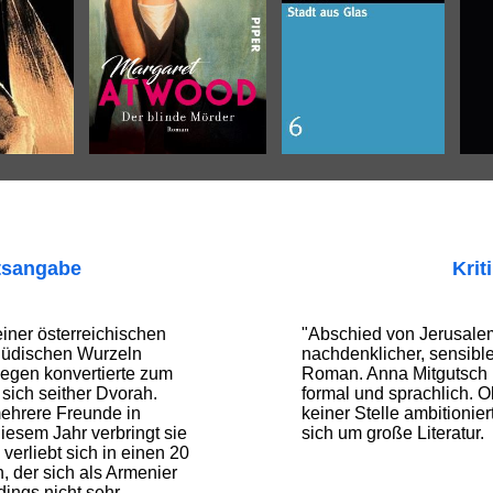
tsangabe
Krit
iner österreichischen
"Abschied von Jerusalem"
e jüdischen Wurzeln
nachdenklicher, sensible
gegen konvertierte zum
Roman. Anna Mitgutsch ü
sich seither Dvorah.
formal und sprachlich. 
mehrere Freunde in
keiner Stelle ambitionier
iesem Jahr verbringt sie
sich um große Literatur.
 verliebt sich in einen 20
 der sich als Armenier
rdings nicht sehr