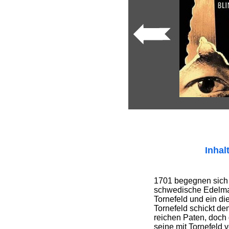
Inhal
1701 begegnen sich 
schwedische Edelma
Tornefeld und ein di
Tornefeld schickt de
reichen Paten, doch 
seine mit Tornefeld v