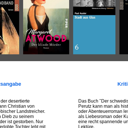
tsangabe
Krit
der desertierte
Das Buch "Der schwedis
nn Christian von
Perutz kann man als hi
ebischer Landstreicher.
oder Abenteuerroman les
n Dieb zu seinem
als Liebesroman oder Ku
der ist gestorben. Nur
eine recht spannende u
erlobte Tochter lebt mit
Lektüre.