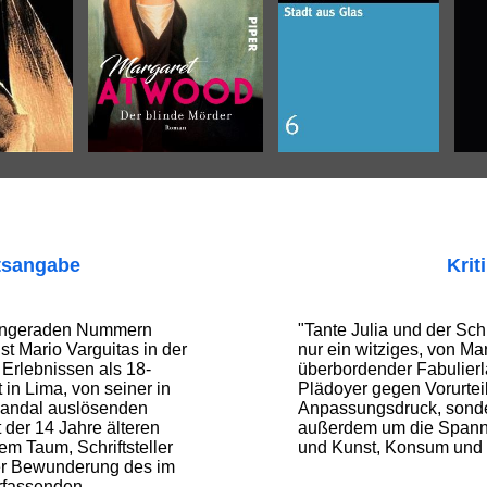
tsangabe
Krit
t ungeraden Nummern
"Tante Julia und der Schr
st Mario Varguitas in der
nur ein witziges, von Ma
Erlebnissen als 18-
überbordender Fabulierl
 in Lima, von seiner in
Plädoyer gegen Vor­urtei
kandal auslösenden
Anpassungsdruck, sonde
der 14 Jahre älteren
außerdem um die Spann
em Taum, Schriftsteller
und Kunst, Konsum und K
er Bewunderung des im
rfassenden