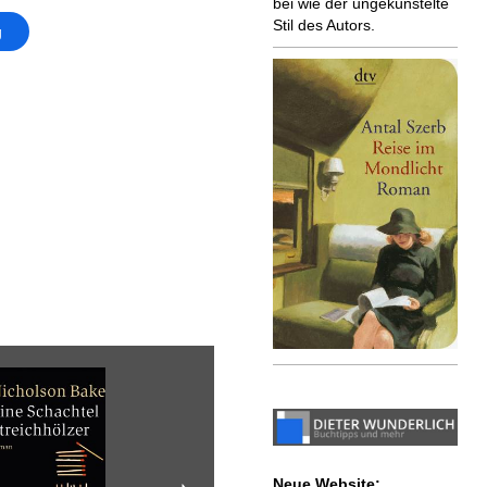
bei wie der ungekünstelte
Stil des Autors.
g
Neue Website: