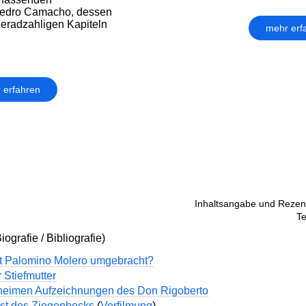
 Pedro Camacho, dessen
geradzahligen Kapiteln
mehr erf
 erfahren
Inhaltsangabe und Rezens
Te
ografie / Bibliografie)
t Palomino Molero umgebracht?
 Stiefmutter
heimen Aufzeichnungen des Don Rigoberto
st des Ziegenbocks
(
Verfilmung
)