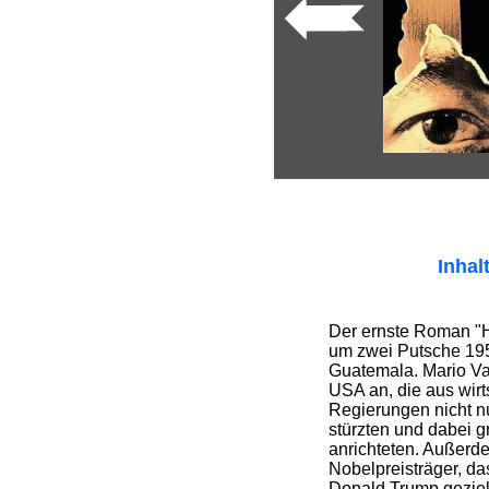
Inhal
Der ernste Roman "H
um zwei Putsche 195
Guatemala. Mario Va
USA an, die aus wirt
Regierungen nicht n
stürzten und dabei 
anrichteten. Außerd
Nobelpreisträger, da
Donald Trump geziel