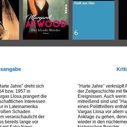
tsangabe
Krit
arte Jahre" dreht sich
"Harte Jahre" verknüpft
4 bzw. 1957 in
der Zeitgeschichte mit f
rgas Llosa prangert die
Ereignissen. Auch wenn
schaftlichen Interessen
mitreißend sind und "Ha
ur in Lateinamerika
eines Politthrillers enthä
großen Schaden
Vargas Llosa vor allem u
em veranschaulicht der
Anklage zu gehen, denn e
ss bereits lange vor
wieder in den nüchterne
t mit Fake News
historischen Berichts.