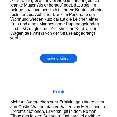
Außerdem gibt er ihr viel Geld für ihre angeblich
kranke Mutter. Als er herausfindet, dass sie ihn
belogen hat und heimlich in einem Bordell arbeitet,
rastet er aus. Auf einer Bank im Park nahe der
Wohnung werden kurz darauf die Leichen einer
Frau und eines Mannes ohne Papiere gefunden.
Und fast zur gleichen Zeit stirbt ein Kind, als der
Wagen des Vaters von der Straße abgedrängt
wird ...
mehr erfahren
Kritik
Mehr als Verbrechen oder Ermitt­lun­gen interessiert
Jan Costin Wagner das Verhalten von Menschen in
Extrem­situationen. Er verknüpft in dem Roman
"Tage des letzten Schnees" fünf parallel erzählte