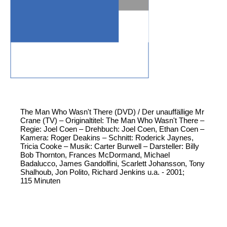
The Man Who Wasn't There (DVD) / Der unauffällige Mr
Crane (TV) – Originaltitel: The Man Who Wasn't There –
Regie: Joel Coen – Drehbuch: Joel Coen, Ethan Coen –
Kamera: Roger Deakins – Schnitt: Roderick Jaynes,
Tricia Cooke – Musik: Carter Burwell – Darsteller: Billy
Bob Thornton, Frances McDormand, Michael
Badalucco, James Gandolfini, Scarlett Johansson, Tony
Shalhoub, Jon Polito, Richard Jenkins u.a. - 2001;
115 Minuten