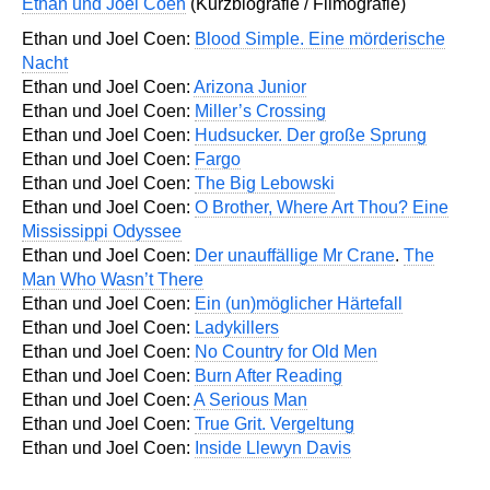
Ethan und Joel Coen
(Kurzbiografie / Filmografie)
Ethan und Joel Coen:
Blood Simple. Eine mörderische
Nacht
Ethan und Joel Coen:
Arizona Junior
Ethan und Joel Coen:
Miller’s Crossing
Ethan und Joel Coen:
Hudsucker. Der große Sprung
Ethan und Joel Coen:
Fargo
Ethan und Joel Coen:
The Big Lebowski
Ethan und Joel Coen:
O Brother, Where Art Thou? Eine
Mississippi Odyssee
Ethan und Joel Coen:
Der unauffällige Mr Crane
.
The
Man Who Wasn’t There
Ethan und Joel Coen:
Ein (un)möglicher Härtefall
Ethan und Joel Coen:
Ladykillers
Ethan und Joel Coen:
No Country for Old Men
Ethan und Joel Coen:
Burn After Reading
Ethan und Joel Coen:
A Serious Man
Ethan und Joel Coen:
True Grit. Vergeltung
Ethan und Joel Coen:
Inside Llewyn Davis