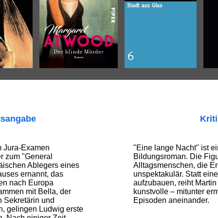
tsangabe
Krit
m Jura-Examen
"Eine lange Nacht" ist ei
 er zum "General
Bildungsroman. Die Figu
äischen Ablegers eines
Alltagsmenschen, die Er
uses ernannt, das
unspektakulär. Statt e
ren nach Europa
aufzubauen, reiht Marti
sammen mit Bella, der
kunstvolle – mitunter e
n Sekretärin und
Episoden aneinander.
in, gelingen Ludwig erste
. Nach einiger Zeit