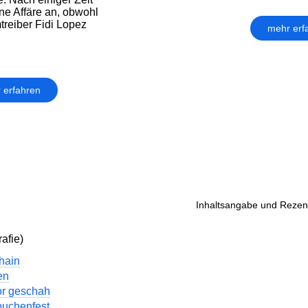
ne Affäre an, obwohl
treiber Fidi Lopez
mehr erf
 erfahren
Inhaltsangabe und Rezens
afie)
hain
en
r geschah
buchenfest